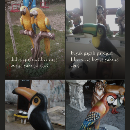
büyük gagalı papağan;
ikili papağan; fiber en.35
fiber en.25 boy.75 yüks.45
boy.45 yüks.90 ağr.5
ağr.5