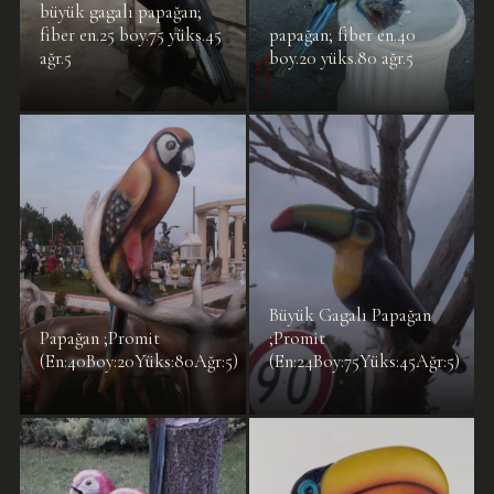
büyük gagalı papağan;
fiber en.25 boy.75 yüks.45
papağan; fiber en.40
ağr.5
boy.20 yüks.80 ağr.5
Büyük Gagalı Papağan
Papağan ;Promit
;Promit
(En:40Boy:20Yüks:80Ağr:5)
(En:24Boy:75Yüks:45Ağr:5)