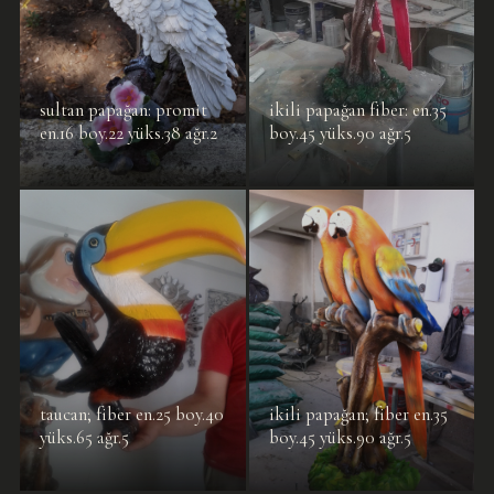
sultan papağan: promit
ikili papağan fiber: en.35
en.16 boy.22 yüks.38 ağr.2
boy.45 yüks.90 ağr.5
taucan; fiber en.25 boy.40
ikili papağan; fiber en.35
yüks.65 ağr.5
boy.45 yüks.90 ağr.5