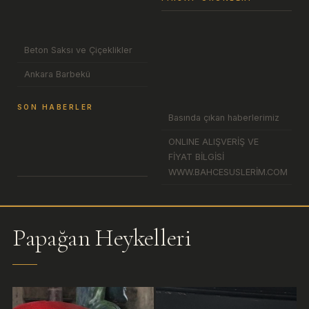
Beton Saksı ve Çiçeklikler
Ankara Barbekü
SON HABERLER
Basında çıkan haberlerimiz
ONLINE ALIŞVERİŞ VE
FİYAT BİLGİSİ
WWW.BAHCESUSLERİM.COM
Papağan Heykelleri