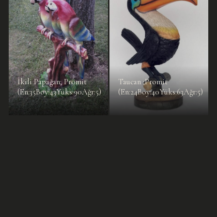
İkili Papağan; Promit
Taucan ;Promit
(En:35Boy:43Yüks:90Ağr:5)
(En:24Boy:40Yüks:63Ağr:5)