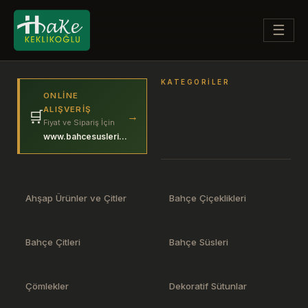
☰
KATEGORILER
ONLINE
ALIŞVERIŞ
🛒
→
Fiyat ve Sipariş İçin
www.bahcesuslerim.com
Ahşap Ürünler ve Çitler
Bahçe Çiçeklikleri
Bahçe Çitleri
Bahçe Süsleri
Çömlekler
Dekoratif Sütunlar