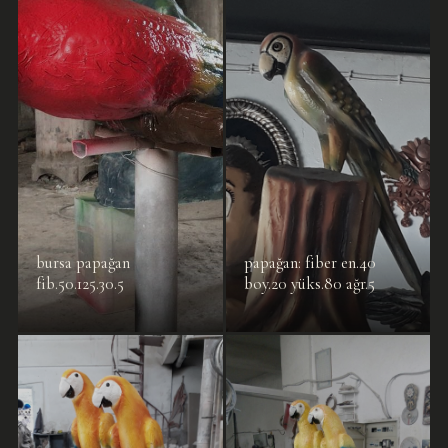
bursa papağan
papağan: fiber en.40
fib.50.125.30.5
boy.20 yüks.80 ağr.5