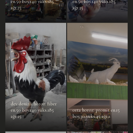
en.50 boy.140 yüks.185
en.50 boy.140 yüks.185
ağr.25
ağr.25
dev denizli horoz: fiber
en.50 boy.140 yüks.185
orta horoz: promit en.15
ağr.25
boy.30 yüks.45 ağr.2