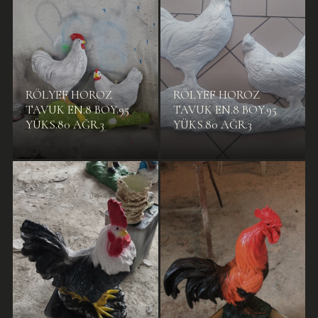
RÖLYEF HOROZ
RÖLYEF HOROZ
TAVUK EN.8 BOY.95
TAVUK EN.8 BOY.95
YÜKS.80 AĞR.3
YÜKS.80 AĞR.3