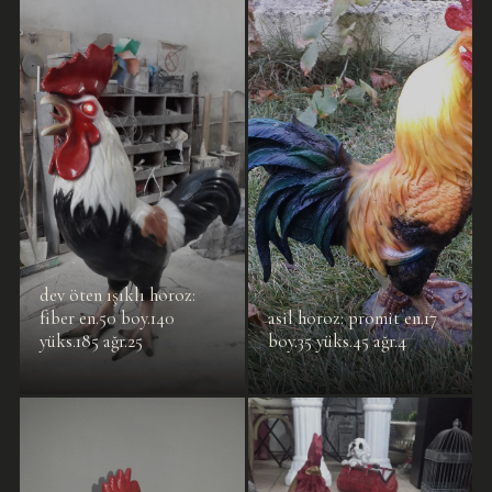
dev öten ışıklı horoz:
fiber en.50 boy.140
asil horoz: promit en.17
yüks.185 ağr.25
boy.35 yüks.45 ağr.4