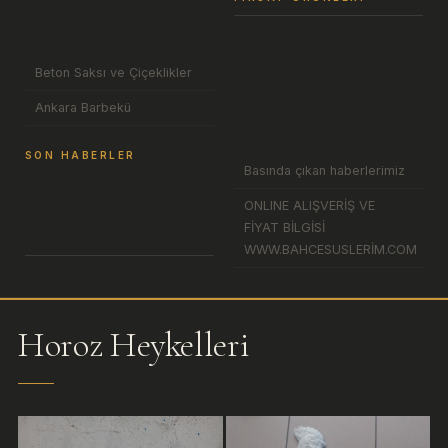
Beton Saksı ve Çiçeklikler
Ankara Barbekü
SON HABERLER
Basında çıkan haberlerimiz
ONLINE ALIŞVERİŞ VE
FİYAT BİLGİSİ
WWW.BAHCESUSLERİM.COM
Horoz Heykelleri