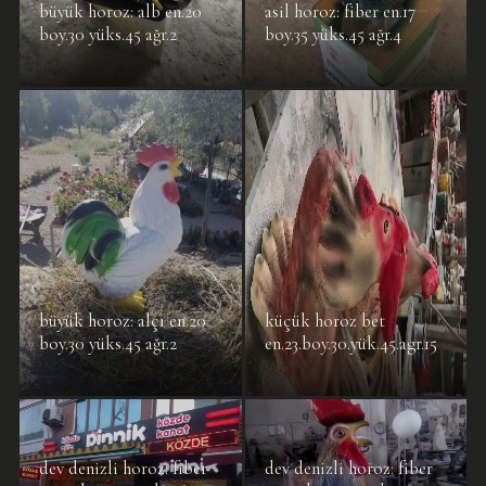
büyük horoz: alb en.20
asil horoz: fiber en.17
boy.30 yüks.45 ağr.2
boy.35 yüks.45 ağr.4
büyük horoz: alçı en.20
küçük horoz bet
boy.30 yüks.45 ağr.2
en.23.boy.30.yük.45.agr.15
dev denizli horoz: fiber
dev denizli horoz: fiber