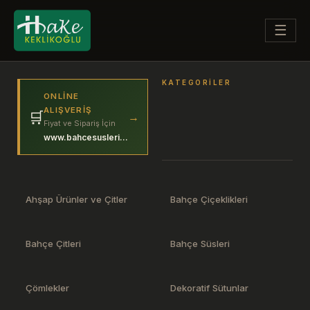
☰
KATEGORILER
ONLINE
ALIŞVERIŞ
🛒
→
Fiyat ve Sipariş İçin
www.bahcesuslerim.com
Ahşap Ürünler ve Çitler
Bahçe Çiçeklikleri
Bahçe Çitleri
Bahçe Süsleri
Çömlekler
Dekoratif Sütunlar