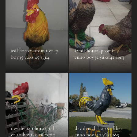
asil horoz: promit en.17
izmir horoz: promit
boy.35 yüks.45 ağr.4
en.20 boy.32 yüks.42 ağr.3
dev denizli horoz: tel
dev denizli horoz; fiber
en.50 boy.140 yüks.210
en.50 boy.140 yüks.185