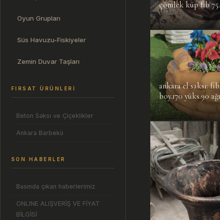
çömlek küp fib 75.
Oyun Grupları
Süs Havuzu-Fiskiyeler
Zemin Duvar Taşları
ankara el saksı: fib
FIRSAT ÜRÜNLERI
boy.170 yüks.90 ağ
Beton Saksı ve Çiçeklikler
Ankara Barbekü
SON HABERLER
Basında çıkan haberlerimiz
ONLINE ALIŞVERİŞ VE FİYAT
BİLGİSİ