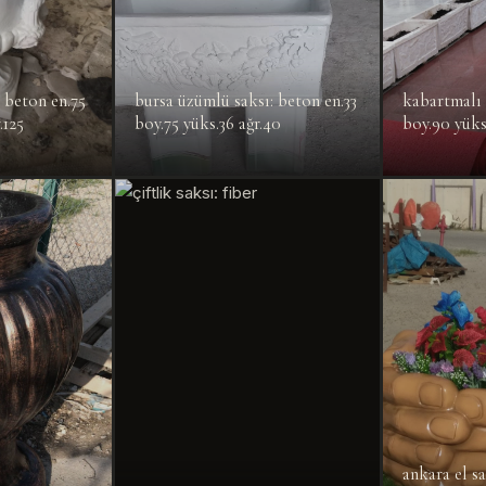
: beton en.75
bursa üzümlü saksı: beton en.33
kabartmalı 
.125
boy.75 yüks.36 ağr.40
boy.90 yüks
ankara el sa