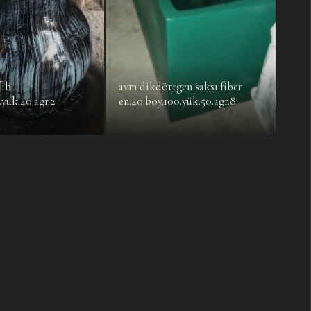
fib
avm dikdörtgen saksı:fiber
.yük.40.agr.2
en.40.boy.100.yük.50.agr.8