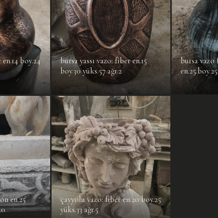
 en.14 boy.24
bursa yassı vazo: fiber en.15
bursa vazo 
boy.30 yüks.57 ağr.2
en.25.boy.25
ton en.25
çayyolu vazo: fiber en.20 boy.25
40
yüks.33 ağr.5