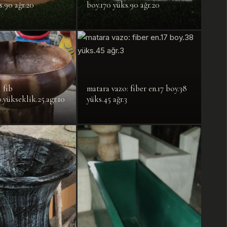
s.90 ağr.20
boy.170 yüks.90 ağr.20
ı fib
matara vazo: fiber en.17 boy.38
.yükseklik.25.agr.10
yüks.45 ağr.3