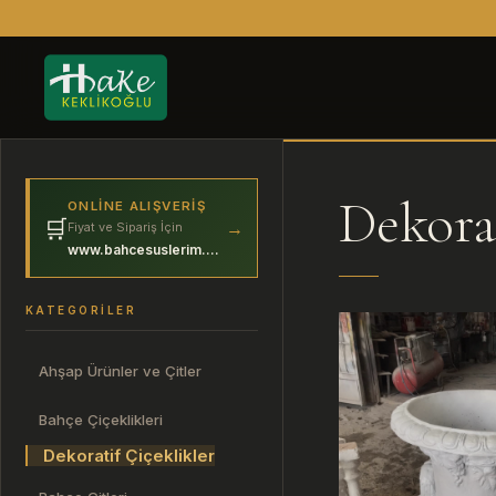
Dekorat
ONLINE ALIŞVERIŞ
🛒
→
Fiyat ve Sipariş İçin
www.bahcesuslerim.com
KATEGORILER
Ahşap Ürünler ve Çitler
Bahçe Çiçeklikleri
Dekoratif Çiçeklikler