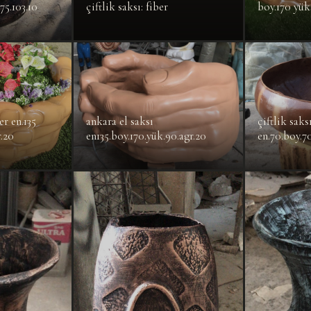
75.103.10
çiftlik saksı: fiber
boy.170 yük
er en.135
ankara el saksı
çiftlik saks
r.20
en135.boy.170.yük.90.agr.20
en.70.boy.70