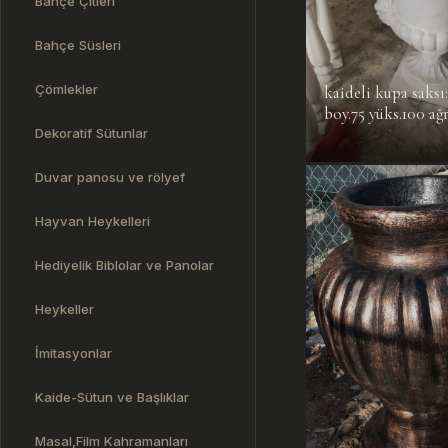
Bahçe Çitleri
Bahçe Süsleri
Çömlekler
kaideli kupa saksı
boy.75 yüks.100 ağr
Dekoratif Sütunlar
Duvar panosu ve rölyef
Hayvan Heykelleri
Hediyelik Biblolar ve Panolar
Heykeller
İmitasyonlar
Kaide-Sütun ve Başlıklar
Masal,Film Kahramanları