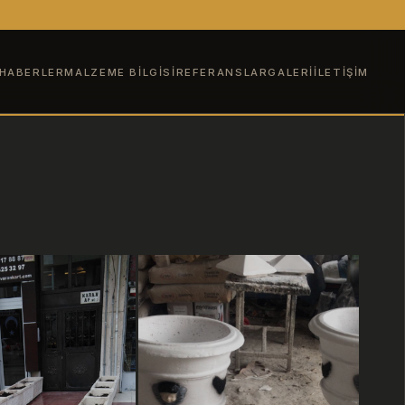
HABERLER
MALZEME BILGISI
REFERANSLAR
GALERI
İLETIŞIM