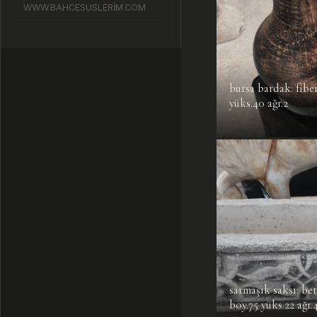
WWW.BAHCESUSLERİM.COM
bursa bardak: fiber
yüks.40 ağr.2
sarmaşık saksı: be
boy.75 yüks.22 ağr.