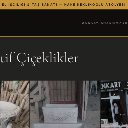
EL İŞÇILIĞI & TAŞ SANATI — HAKE KEKLIKOĞLU ATÖLYESI
ANASAYFA
HAKKIMZDA
if Çiçeklikler