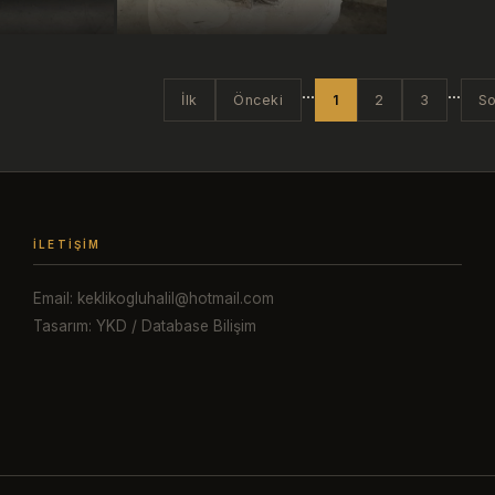
...
...
İlk
Önceki
1
2
3
So
İLETIŞIM
Email: keklikogluhalil@hotmail.com
Tasarım: YKD / Database Bilişim