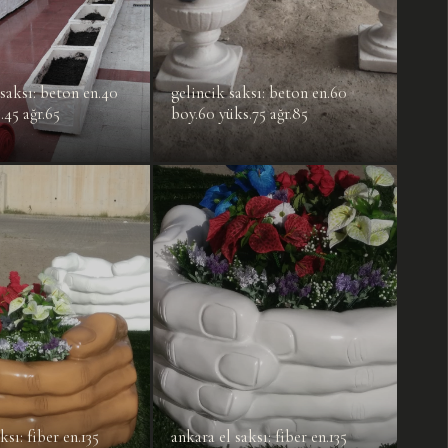
saksı: beton en.40
gelincik saksı: beton en.60
.45 ağr.65
boy.60 yüks.75 ağr.85
ksı: fiber en.135
ankara el saksı: fiber en.135