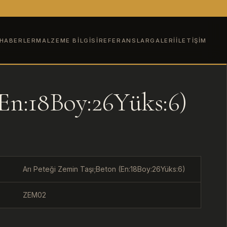
HABERLER
MALZEME BILGISI
REFERANSLAR
GALERI
İLETIŞIM
(En:18Boy:26Yüks:6)
Arı Peteği Zemin Taşı;Beton (En:18Boy:26Yüks:6)
ZEM02
U