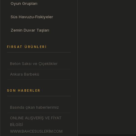
Oyun Grupları
Süs Havuzu-Fiskiyeler
Zemin Duvar Taşları
FIRSAT ÜRÜNLERI
Beton Saksı ve Çiçeklikler
Ankara Barbekü
SON HABERLER
Basında çıkan haberlerimiz
ONLINE ALIŞVERİŞ VE FİYAT
BİLGİSİ
WWW.BAHCESUSLERİM.COM