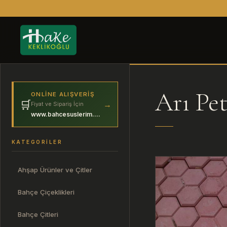
Arı Pe
ONLINE ALIŞVERIŞ
🛒
→
Fiyat ve Sipariş İçin
www.bahcesuslerim.com
KATEGORILER
Ahşap Ürünler ve Çitler
Bahçe Çiçeklikleri
Bahçe Çitleri