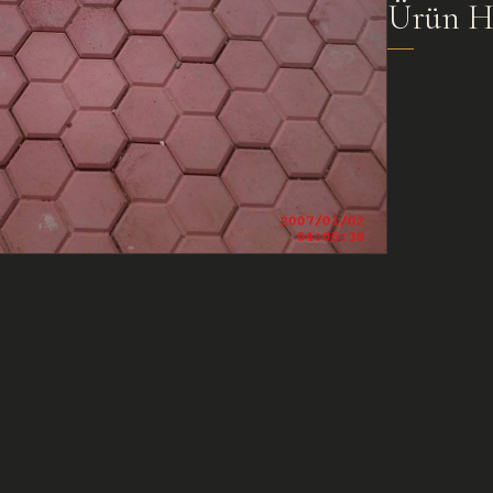
Ürün H