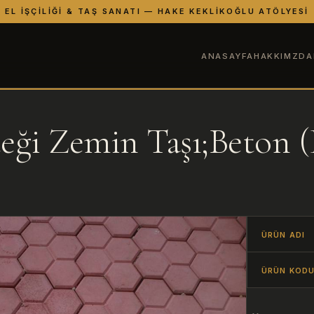
EL İŞÇILIĞI & TAŞ SANATI — HAKE KEKLIKOĞLU ATÖLYESI
ANASAYFA
HAKKIMZDA
teği Zemin Taşı;Beton 
ÜRÜN ADI
ÜRÜN KOD