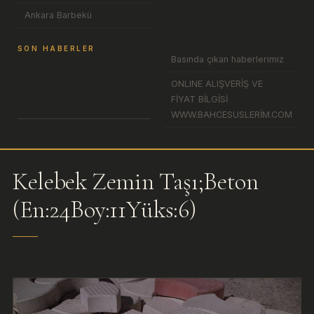
Ankara Barbekü
SON HABERLER
Basında çıkan haberlerimiz
ONLINE ALIŞVERİŞ VE
FİYAT BİLGİSİ
WWW.BAHCESUSLERİM.COM
Kelebek Zemin Taşı;Beton
(En:24Boy:11Yüks:6)