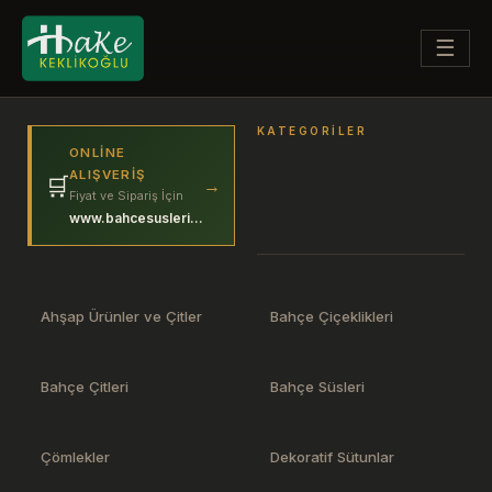
☰
KATEGORILER
ONLINE
ALIŞVERIŞ
🛒
→
Fiyat ve Sipariş İçin
www.bahcesuslerim.com
Ahşap Ürünler ve Çitler
Bahçe Çiçeklikleri
Bahçe Çitleri
Bahçe Süsleri
Çömlekler
Dekoratif Sütunlar