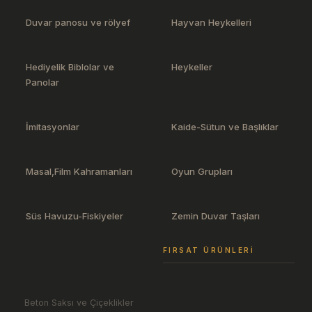
Duvar panosu ve rölyef
Hayvan Heykelleri
Hediyelik Biblolar ve
Heykeller
Panolar
İmitasyonlar
Kaide-Sütun ve Başlıklar
Masal,Film Kahramanları
Oyun Grupları
Süs Havuzu-Fiskiyeler
Zemin Duvar Taşları
FIRSAT ÜRÜNLERI
Beton Saksı ve Çiçeklikler