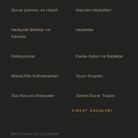
Duvar panosu ve rölyef
Hayvan Heykelleri
Hediyelik Biblolar ve
Heykeller
Panolar
İmitasyonlar
Kaide-Sütun ve Başlıklar
Masal,Film Kahramanları
Oyun Grupları
Süs Havuzu-Fiskiyeler
Zemin Duvar Taşları
FIRSAT ÜRÜNLERI
Beton Saksı ve Çiçeklikler