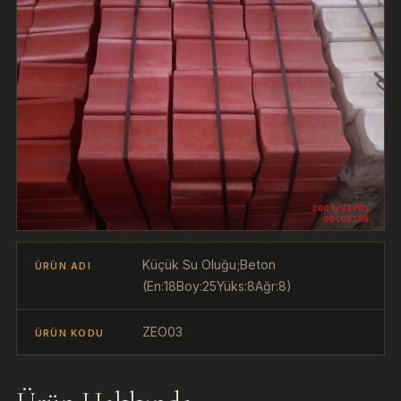
Küçük Su Oluğu;Beton
ÜRÜN ADI
(En:18Boy:25Yüks:8Ağr:8)
ZEO03
ÜRÜN KODU