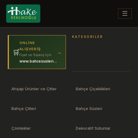
☰
KATEGORILER
ONLINE
ALIŞVERIŞ
🛒
→
Fiyat ve Sipariş İçin
www.bahcesuslerim.com
Ahşap Ürünler ve Çitler
Bahçe Çiçeklikleri
Bahçe Çitleri
Bahçe Süsleri
Çömlekler
Dekoratif Sütunlar