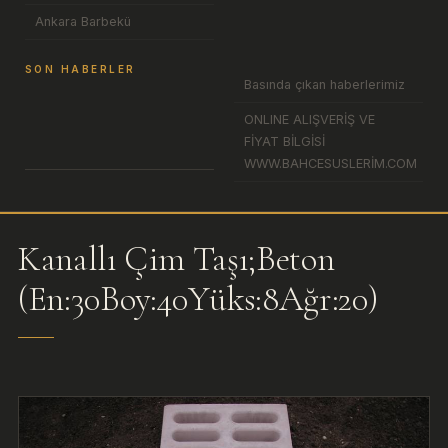
Ankara Barbekü
SON HABERLER
Basında çıkan haberlerimiz
ONLINE ALIŞVERİŞ VE
FİYAT BİLGİSİ
WWW.BAHCESUSLERİM.COM
Kanallı Çim Taşı;Beton
(En:30Boy:40Yüks:8Ağr:20)