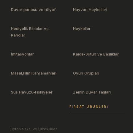
Duvar panosu ve rölyef
Hayvan Heykelleri
Hediyelik Biblolar ve
Heykeller
Panolar
İmitasyonlar
Kaide-Sütun ve Başlıklar
Masal,Film Kahramanları
Oyun Grupları
Süs Havuzu-Fiskiyeler
Zemin Duvar Taşları
FIRSAT ÜRÜNLERI
Beton Saksı ve Çiçeklikler