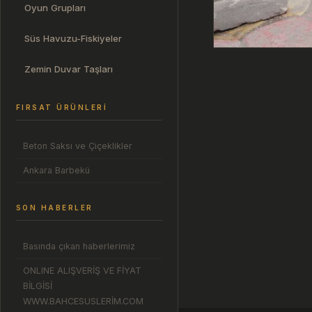
Oyun Grupları
Süs Havuzu-Fiskiyeler
Zemin Duvar Taşları
FIRSAT ÜRÜNLERI
Beton Saksı ve Çiçeklikler
Ankara Barbekü
SON HABERLER
Basında çıkan haberlerimiz
ONLINE ALIŞVERİŞ VE FİYAT
BİLGİSİ
WWW.BAHCESUSLERİM.COM