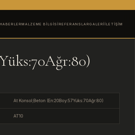
HABERLER
MALZEME BILGISI
REFERANSLAR
GALERI
İLETIŞIM
7Yüks:70Ağr:80)
At Konsol;Beton (En:20Boy:57Yüks:70Ağr:80)
AT10
U