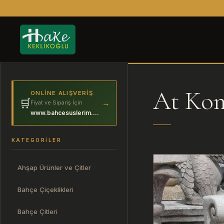
At Kon
ONLINE ALIŞVERIŞ
🛒
→
Fiyat ve Sipariş İçin
www.bahcesuslerim.com
KATEGORILER
Ahşap Ürünler ve Çitler
Bahçe Çiçeklikleri
Bahçe Çitleri