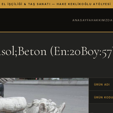
EL İŞÇILIĞI & TAŞ SANATI — HAKE KEKLIKOĞLU ATÖLYESI
ANASAYFA
HAKKIMZDA
sol;Beton (En:20Boy:5
ÜRÜN ADI
ÜRÜN KOD