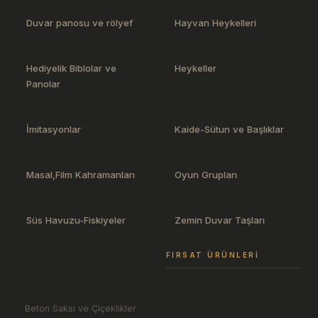
Duvar panosu ve rölyef
Hayvan Heykelleri
Hediyelik Biblolar ve
Heykeller
Panolar
İmitasyonlar
Kaide-Sütun ve Başlıklar
Masal,Film Kahramanları
Oyun Grupları
Süs Havuzu-Fiskiyeler
Zemin Duvar Taşları
FIRSAT ÜRÜNLERI
Beton Saksı ve Çiçeklikler