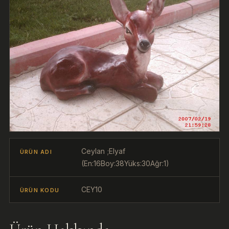
Ceylan ;Elyaf
ÜRÜN ADI
(En:16Boy:38Yüks:30Ağr:1)
CEY10
ÜRÜN KODU