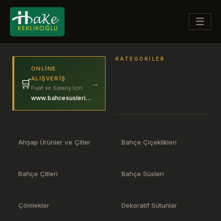
☰
KATEGORILER
ONLINE
ALIŞVERIŞ
🛒
→
Fiyat ve Sipariş İçin
www.bahcesuslerim.com
Ahşap Ürünler ve Çitler
Bahçe Çiçeklikleri
Bahçe Çitleri
Bahçe Süsleri
Çömlekler
Dekoratif Sütunlar