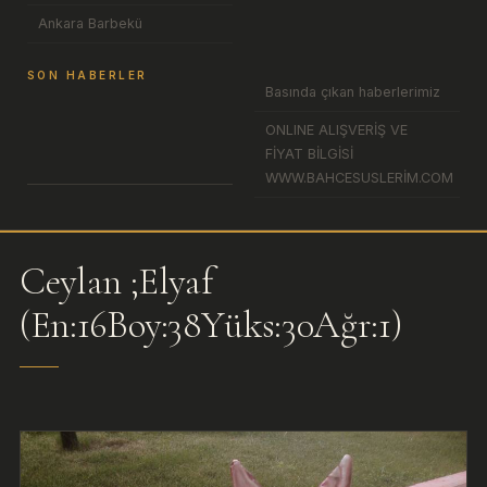
Ankara Barbekü
SON HABERLER
Basında çıkan haberlerimiz
ONLINE ALIŞVERİŞ VE
FİYAT BİLGİSİ
WWW.BAHCESUSLERİM.COM
Ceylan ;Elyaf
(En:16Boy:38Yüks:30Ağr:1)