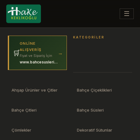
☰
KATEGORILER
ONLINE
ALIŞVERIŞ
🛒
→
Fiyat ve Sipariş İçin
www.bahcesuslerim.com
Ahşap Ürünler ve Çitler
Bahçe Çiçeklikleri
Bahçe Çitleri
Bahçe Süsleri
Çömlekler
Dekoratif Sütunlar