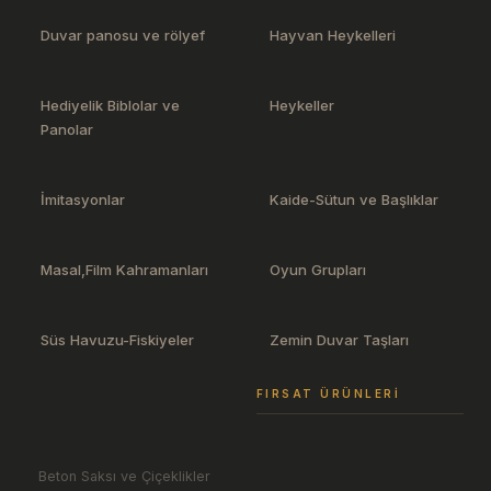
Duvar panosu ve rölyef
Hayvan Heykelleri
Hediyelik Biblolar ve
Heykeller
Panolar
İmitasyonlar
Kaide-Sütun ve Başlıklar
Masal,Film Kahramanları
Oyun Grupları
Süs Havuzu-Fiskiyeler
Zemin Duvar Taşları
FIRSAT ÜRÜNLERI
Beton Saksı ve Çiçeklikler