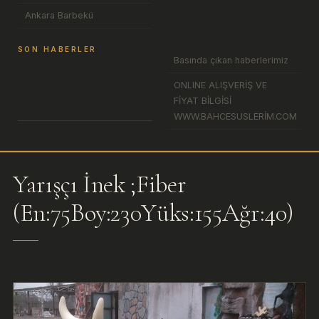
Ankara Barbekü
SON HABERLER
Basında çıkan haberlerimiz
ONLINE ALIŞVERİŞ VE
FİYAT BİLGİSİ
WWW.BAHCESUSLERİM.COM
Yarışçı İnek ;Fiber
(En:75Boy:230Yüks:155Ağr:40)