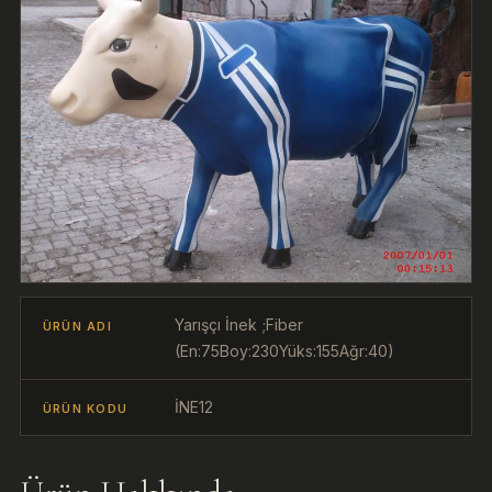
Yarışçı İnek ;Fiber
ÜRÜN ADI
(En:75Boy:230Yüks:155Ağr:40)
İNE12
ÜRÜN KODU