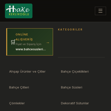
☰
KATEGORILER
ONLINE
ALIŞVERIŞ
🛒
→
Fiyat ve Sipariş İçin
www.bahcesuslerim.com
Ahşap Ürünler ve Çitler
Bahçe Çiçeklikleri
Bahçe Çitleri
Bahçe Süsleri
Çömlekler
Dekoratif Sütunlar