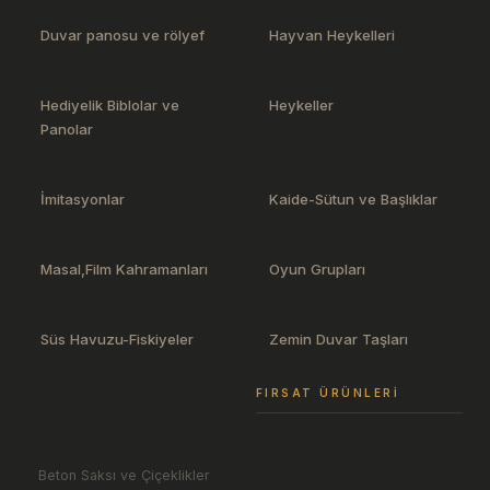
Duvar panosu ve rölyef
Hayvan Heykelleri
Hediyelik Biblolar ve
Heykeller
Panolar
İmitasyonlar
Kaide-Sütun ve Başlıklar
Masal,Film Kahramanları
Oyun Grupları
Süs Havuzu-Fiskiyeler
Zemin Duvar Taşları
FIRSAT ÜRÜNLERI
Beton Saksı ve Çiçeklikler