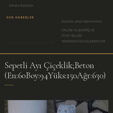
Ankara Barbekü
SON HABERLER
Basında çıkan haberlerimiz
ONLINE ALIŞVERİŞ VE
FİYAT BİLGİSİ
WWW.BAHCESUSLERİM.COM
Sepetli Ayı Çiçeklik;Beton
(En:60Boy:94Yüks:150Ağr:630)