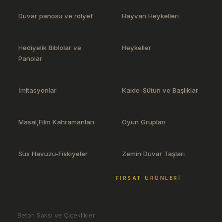
Duvar panosu ve rölyef
Hayvan Heykelleri
Hediyelik Biblolar ve
Heykeller
Panolar
İmitasyonlar
Kaide-Sütun ve Başlıklar
Masal,Film Kahramanları
Oyun Grupları
Süs Havuzu-Fiskiyeler
Zemin Duvar Taşları
FIRSAT ÜRÜNLERI
Beton Saksı ve Çiçeklikler