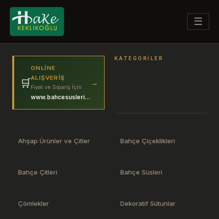
☰
KATEGORILER
ONLINE
ALIŞVERIŞ
🛒
→
Fiyat ve Sipariş İçin
www.bahcesuslerim.com
Ahşap Ürünler ve Çitler
Bahçe Çiçeklikleri
Bahçe Çitleri
Bahçe Süsleri
Çömlekler
Dekoratif Sütunlar