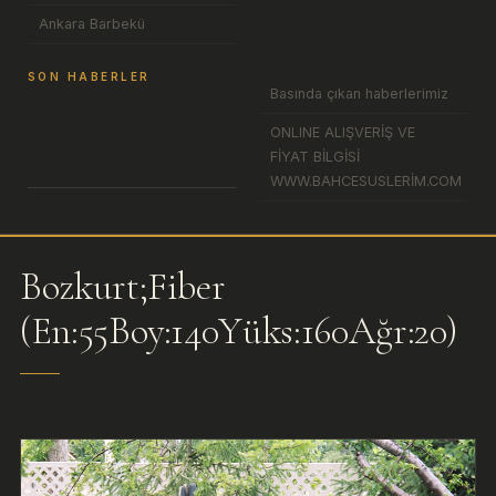
Ankara Barbekü
SON HABERLER
Basında çıkan haberlerimiz
ONLINE ALIŞVERİŞ VE
FİYAT BİLGİSİ
WWW.BAHCESUSLERİM.COM
Bozkurt;Fiber
(En:55Boy:140Yüks:160Ağr:20)