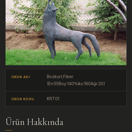
Bozkurt;Fiber
ÜRÜN ADI
(En:55Boy:140Yüks:160Ağr:20)
KRT01
ÜRÜN KODU
Ürün Hakkında