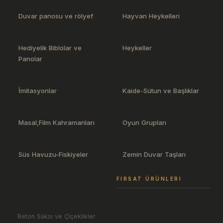
Duvar panosu ve rölyef
Hayvan Heykelleri
Hediyelik Biblolar ve
Heykeller
Panolar
İmitasyonlar
Kaide-Sütun ve Başlıklar
Masal,Film Kahramanları
Oyun Grupları
Süs Havuzu-Fiskiyeler
Zemin Duvar Taşları
FIRSAT ÜRÜNLERI
Beton Saksı ve Çiçeklikler