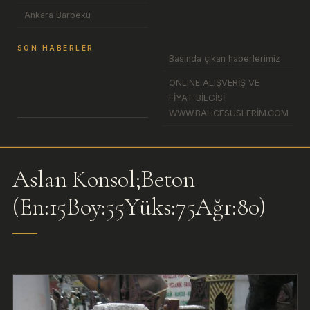
Ankara Barbekü
SON HABERLER
Basında çıkan haberlerimiz
ONLINE ALIŞVERİŞ VE
FİYAT BİLGİSİ
WWW.BAHCESUSLERİM.COM
Aslan Konsol;Beton
(En:15Boy:55Yüks:75Ağr:80)