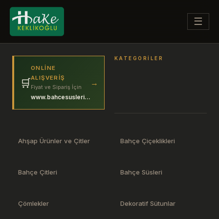
☰
KATEGORILER
ONLINE
ALIŞVERIŞ
🛒
→
Fiyat ve Sipariş İçin
www.bahcesuslerim.com
Ahşap Ürünler ve Çitler
Bahçe Çiçeklikleri
Bahçe Çitleri
Bahçe Süsleri
Çömlekler
Dekoratif Sütunlar