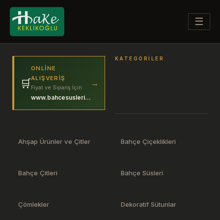
☰
KATEGORILER
ONLINE
ALIŞVERIŞ
🛒
→
Fiyat ve Sipariş İçin
www.bahcesuslerim.com
Ahşap Ürünler ve Çitler
Bahçe Çiçeklikleri
Bahçe Çitleri
Bahçe Süsleri
Çömlekler
Dekoratif Sütunlar