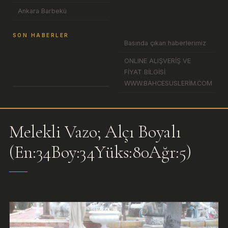
Ankara Barbekü
SON HABERLER
Basında çıkan haberlerimiz
ONLINE ALIŞVERİŞ VE
FİYAT BİLGİSİ
WWW.BAHCESUSLERİM.COM
Melekli Vazo; Alçı Boyalı
(En:34Boy:34Yüks:80Ağr:5)