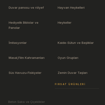
Duvar panosu ve rölyef
Hayvan Heykelleri
Hediyelik Biblolar ve
Heykeller
Panolar
İmitasyonlar
Kaide-Sütun ve Başlıklar
Masal,Film Kahramanları
Oyun Grupları
Süs Havuzu-Fiskiyeler
Zemin Duvar Taşları
FIRSAT ÜRÜNLERI
Beton Saksı ve Çiçeklikler