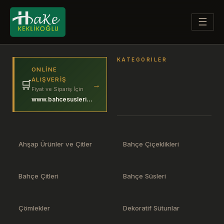
☰
KATEGORILER
ONLINE
ALIŞVERIŞ
🛒
→
Fiyat ve Sipariş İçin
www.bahcesuslerim.com
Ahşap Ürünler ve Çitler
Bahçe Çiçeklikleri
Bahçe Çitleri
Bahçe Süsleri
Çömlekler
Dekoratif Sütunlar