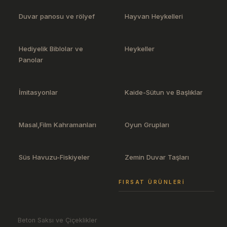
Duvar panosu ve rölyef
Hayvan Heykelleri
Hediyelik Biblolar ve
Heykeller
Panolar
İmitasyonlar
Kaide-Sütun ve Başlıklar
Masal,Film Kahramanları
Oyun Grupları
Süs Havuzu-Fiskiyeler
Zemin Duvar Taşları
FIRSAT ÜRÜNLERI
Beton Saksı ve Çiçeklikler