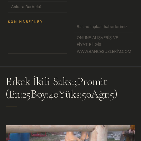
Ankara Barbekü
SON HABERLER
Basında çıkan haberlerimiz
ONLINE ALIŞVERİŞ VE
FİYAT BİLGİSİ
WWW.BAHCESUSLERİM.COM
Erkek İkili Saksı;Promit
(En:25Boy:40Yüks:50Ağr:5)