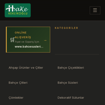
☰
KATEGORILER
ONLINE
ALIŞVERIŞ
🛒
→
Fiyat ve Sipariş İçin
www.bahcesuslerim.com
Ahşap Ürünler ve Çitler
Bahçe Çiçeklikleri
Bahçe Çitleri
Bahçe Süsleri
Çömlekler
Dekoratif Sütunlar