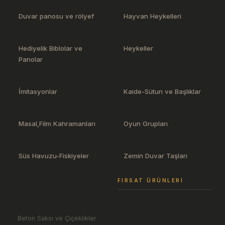
Duvar panosu ve rölyef
Hayvan Heykelleri
Hediyelik Biblolar ve
Heykeller
Panolar
İmitasyonlar
Kaide-Sütun ve Başlıklar
Masal,Film Kahramanları
Oyun Grupları
Süs Havuzu-Fiskiyeler
Zemin Duvar Taşları
FIRSAT ÜRÜNLERI
Beton Saksı ve Çiçeklikler