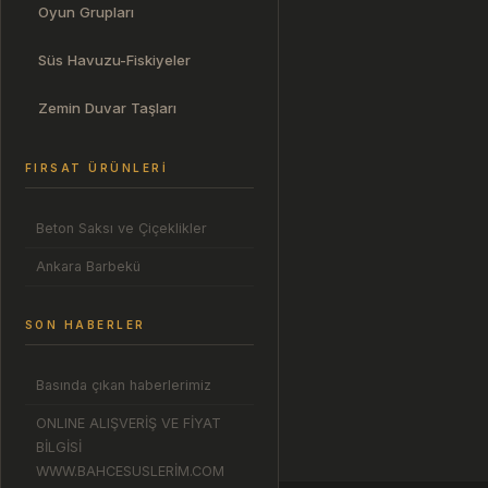
Oyun Grupları
Süs Havuzu-Fiskiyeler
Zemin Duvar Taşları
FIRSAT ÜRÜNLERI
Beton Saksı ve Çiçeklikler
Ankara Barbekü
SON HABERLER
Basında çıkan haberlerimiz
ONLINE ALIŞVERİŞ VE FİYAT
BİLGİSİ
WWW.BAHCESUSLERİM.COM