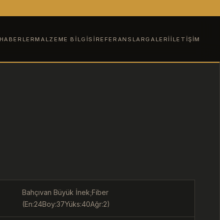
HABERLER
MALZEME BILGISI
REFERANSLAR
GALERI
İLETIŞIM
Bahçıvan Büyük İnek;Fiber
(En:24Boy:37Yüks:40Ağr:2)