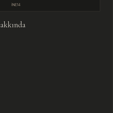
İNE14
U
akkında