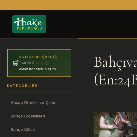
Bahçıv
ONLINE ALIŞVERIŞ
🛒
→
Fiyat ve Sipariş İçin
www.bahcesuslerim.com
(En:24
KATEGORILER
Ahşap Ürünler ve Çitler
Bahçe Çiçeklikleri
Bahçe Çitleri