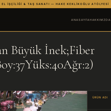
EL İŞÇILIĞI & TAŞ SANATI — HAKE KEKLIKOĞLU ATÖLYESI
ANASAYFA
HAKKIMZDA
an Büyük İnek;Fiber
Boy:37Yüks:40Ağr:2)
ÜRÜN ADI