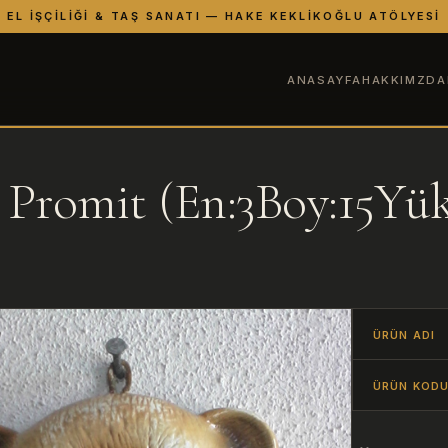
EL İŞÇILIĞI & TAŞ SANATI — HAKE KEKLIKOĞLU ATÖLYESI
ANASAYFA
HAKKIMZDA
 Promit (En:3Boy:15Yük
ÜRÜN ADI
ÜRÜN KOD