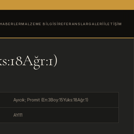
HABERLER
MALZEME BILGISI
REFERANSLAR
GALERI
İLETIŞIM
s:18Ağr:1)
Ayıcık; Promit (En:3Boy:15Yüks:18Ağr:1)
AYI11
U