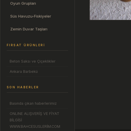
Oyun Grupları
Süs Havuzu-Fiskiyeler
Zemin Duvar Taşları
FIRSAT ÜRÜNLERI
Beton Saksı ve Çiçeklikler
Ankara Barbekü
SON HABERLER
Basında çıkan haberlerimiz
ONLINE ALIŞVERİŞ VE FİYAT
BİLGİSİ
WWW.BAHCESUSLERİM.COM