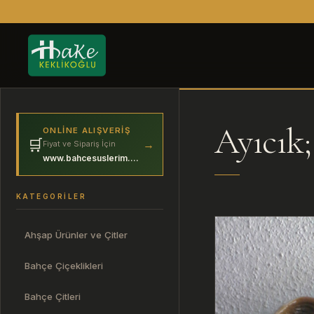
Ayıcık;
ONLINE ALIŞVERIŞ
🛒
→
Fiyat ve Sipariş İçin
www.bahcesuslerim.com
KATEGORILER
Ahşap Ürünler ve Çitler
Bahçe Çiçeklikleri
Bahçe Çitleri