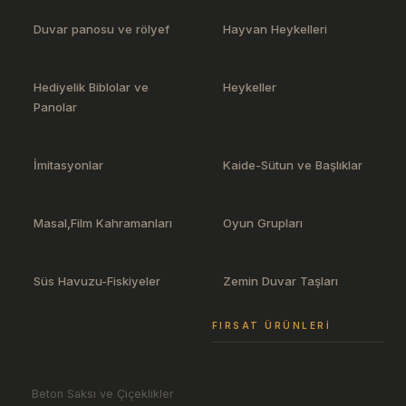
Duvar panosu ve rölyef
Hayvan Heykelleri
Hediyelik Biblolar ve
Heykeller
Panolar
İmitasyonlar
Kaide-Sütun ve Başlıklar
Masal,Film Kahramanları
Oyun Grupları
Süs Havuzu-Fiskiyeler
Zemin Duvar Taşları
FIRSAT ÜRÜNLERI
Beton Saksı ve Çiçeklikler