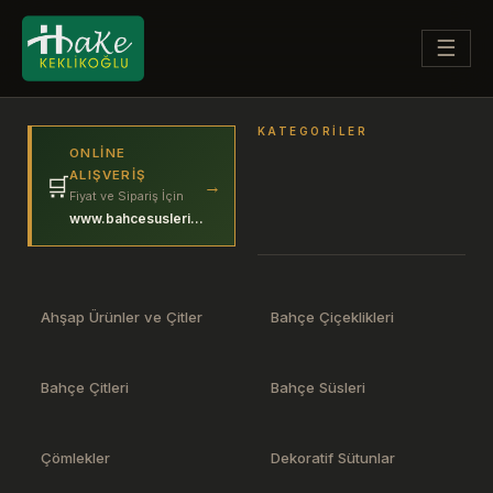
☰
KATEGORILER
ONLINE
ALIŞVERIŞ
🛒
→
Fiyat ve Sipariş İçin
www.bahcesuslerim.com
Ahşap Ürünler ve Çitler
Bahçe Çiçeklikleri
Bahçe Çitleri
Bahçe Süsleri
Çömlekler
Dekoratif Sütunlar