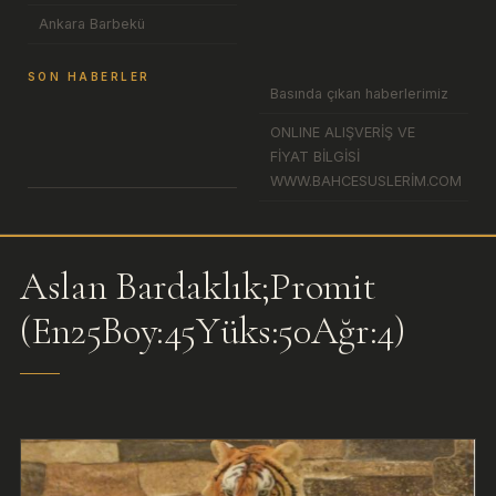
Ankara Barbekü
SON HABERLER
Basında çıkan haberlerimiz
ONLINE ALIŞVERİŞ VE
FİYAT BİLGİSİ
WWW.BAHCESUSLERİM.COM
Aslan Bardaklık;Promit
(En25Boy:45Yüks:50Ağr:4)