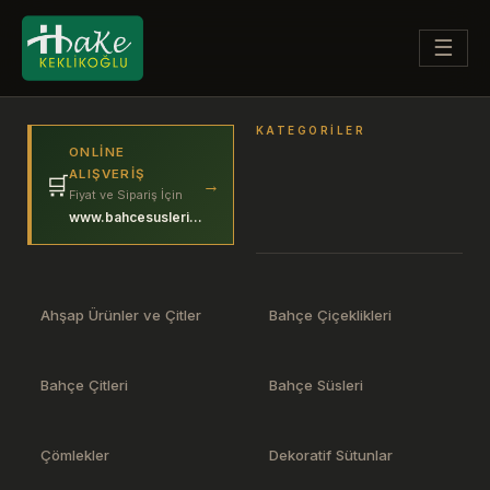
☰
KATEGORILER
ONLINE
ALIŞVERIŞ
🛒
→
Fiyat ve Sipariş İçin
www.bahcesuslerim.com
Ahşap Ürünler ve Çitler
Bahçe Çiçeklikleri
Bahçe Çitleri
Bahçe Süsleri
Çömlekler
Dekoratif Sütunlar