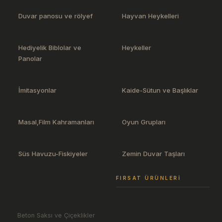
Duvar panosu ve rölyef
Hayvan Heykelleri
Hediyelik Biblolar ve
Heykeller
Panolar
İmitasyonlar
Kaide-Sütun ve Başlıklar
Masal,Film Kahramanları
Oyun Grupları
Süs Havuzu-Fiskiyeler
Zemin Duvar Taşları
FIRSAT ÜRÜNLERI
Beton Saksı ve Çiçeklikler