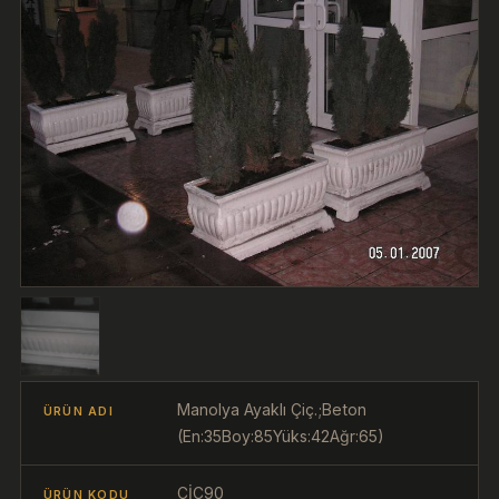
Manolya Ayaklı Çiç.;Beton
ÜRÜN ADI
(En:35Boy:85Yüks:42Ağr:65)
ÇİÇ90
ÜRÜN KODU