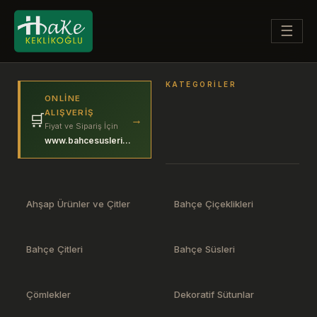
☰
KATEGORILER
ONLINE
ALIŞVERIŞ
🛒
→
Fiyat ve Sipariş İçin
www.bahcesuslerim.com
Ahşap Ürünler ve Çitler
Bahçe Çiçeklikleri
Bahçe Çitleri
Bahçe Süsleri
Çömlekler
Dekoratif Sütunlar