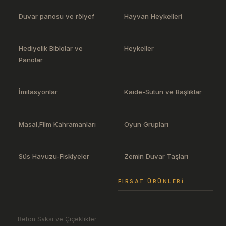
Duvar panosu ve rölyef
Hayvan Heykelleri
Hediyelik Biblolar ve
Heykeller
Panolar
İmitasyonlar
Kaide-Sütun ve Başlıklar
Masal,Film Kahramanları
Oyun Grupları
Süs Havuzu-Fiskiyeler
Zemin Duvar Taşları
FIRSAT ÜRÜNLERI
Beton Saksı ve Çiçeklikler