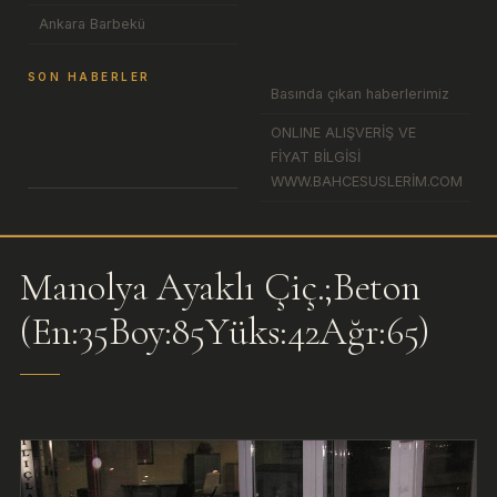
Ankara Barbekü
SON HABERLER
Basında çıkan haberlerimiz
ONLINE ALIŞVERİŞ VE
FİYAT BİLGİSİ
WWW.BAHCESUSLERİM.COM
Manolya Ayaklı Çiç.;Beton
(En:35Boy:85Yüks:42Ağr:65)