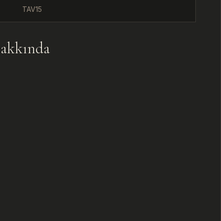
TAV15
U
akkında