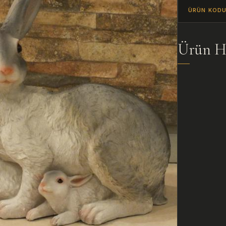
ÜRÜN KOD
Ürün H