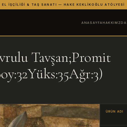
EL İŞÇILIĞI & TAŞ SANATI — HAKE KEKLIKOĞLU ATÖLYESI
ANASAYFA
HAKKIMZDA
vrulu Tavşan;Promit
oy:32Yüks:35Ağr:3)
ÜRÜN ADI