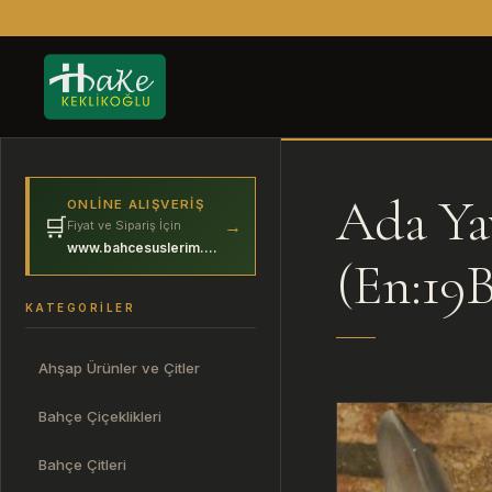
Ada Ya
ONLINE ALIŞVERIŞ
🛒
→
Fiyat ve Sipariş İçin
www.bahcesuslerim.com
(En:19B
KATEGORILER
Ahşap Ürünler ve Çitler
Bahçe Çiçeklikleri
Bahçe Çitleri