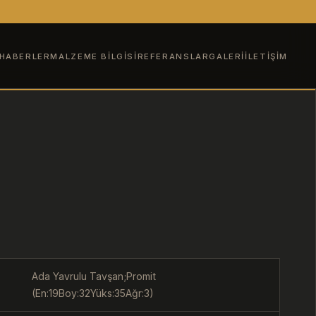
HABERLER
MALZEME BILGISI
REFERANSLAR
GALERI
İLETIŞIM
Ada Yavrulu Tavşan;Promit
(En:19Boy:32Yüks:35Ağr:3)