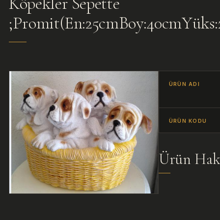
Köpekler Sepette
;Promit(En:25cmBoy:40cmYüks:
ÜRÜN ADI
ÜRÜN KODU
Ürün Hak