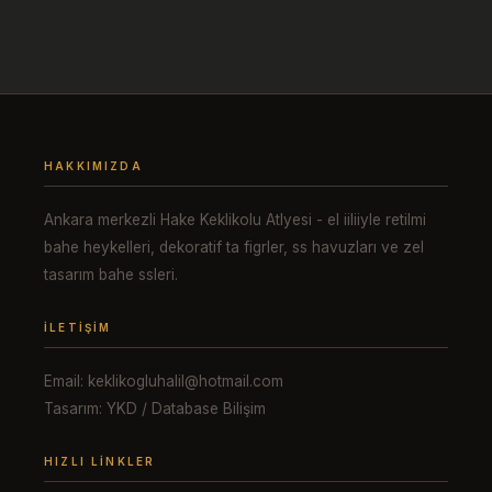
HAKKIMIZDA
Ankara merkezli Hake Keklikolu Atlyesi - el iiliiyle retilmi
bahe heykelleri, dekoratif ta figrler, ss havuzları ve zel
tasarım bahe ssleri.
İLETIŞIM
Email: keklikogluhalil@hotmail.com
Tasarım: YKD / Database Bilişim
HIZLI LINKLER