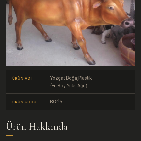
Yozgat Boğa;Plastik
ÜRÜN ADI
(En:Boy:Yüks:Ağr:)
BOĞ5
ÜRÜN KODU
Ürün Hakkında