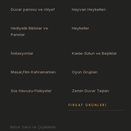
Duvar panosu ve rölyef
Hayvan Heykelleri
Hediyelik Biblolar ve
Heykeller
Panolar
İmitasyonlar
Kaide-Sütun ve Başlıklar
Masal,Film Kahramanları
Oyun Grupları
Süs Havuzu-Fiskiyeler
Zemin Duvar Taşları
FIRSAT ÜRÜNLERI
Beton Saksı ve Çiçeklikler