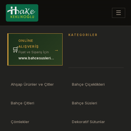
☰
KATEGORILER
ONLINE
ALIŞVERIŞ
🛒
→
Fiyat ve Sipariş İçin
www.bahcesuslerim.com
Ahşap Ürünler ve Çitler
Bahçe Çiçeklikleri
Bahçe Çitleri
Bahçe Süsleri
Çömlekler
Dekoratif Sütunlar