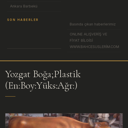
Ankara Barbekü
SON HABERLER
Basında çıkan haberlerimiz
ONLINE ALIŞVERİŞ VE
FİYAT BİLGİSİ
WWW.BAHCESUSLERİM.COM
Yozgat Boğa;Plastik
(En:Boy:Yüks:Ağr:)