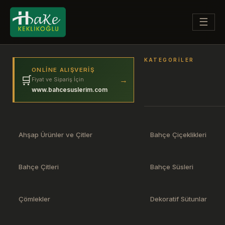
☰
KATEGORILER
ONLINE ALIŞVERIŞ
🛒
→
Fiyat ve Sipariş İçin
www.bahcesuslerim.com
Ahşap Ürünler ve Çitler
Bahçe Çiçeklikleri
Bahçe Çitleri
Bahçe Süsleri
Çömlekler
Dekoratif Sütunlar