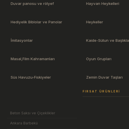
Duvar panosu ve rölyef
Hayvan Heykelleri
Hediyelik Biblolar ve Panolar
Heykeller
İmitasyonlar
Kaide-Sütun ve Başlıkla
Masal,Film Kahramanları
Oyun Grupları
Süs Havuzu-Fiskiyeler
Zemin Duvar Taşları
FIRSAT ÜRÜNLERI
Beton Saksı ve Çiçeklikler
Ankara Barbekü