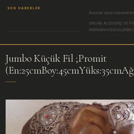
SON HABERLER
Basında çıkan haberlerim
ONLINE ALIŞVERİŞ VE FİY
WWW.BAHCESUSLERİM.
Jumbo Küçük Fil ;Promit
(En:25cmBoy:45cmYüks:35cmAğr