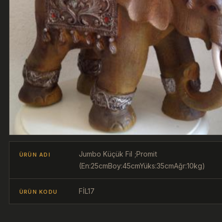
Jumbo Küçük Fil ;Promit
ÜRÜN ADI
(En:25cmBoy:45cmYüks:35cmAğr:10kg)
FİL17
ÜRÜN KODU