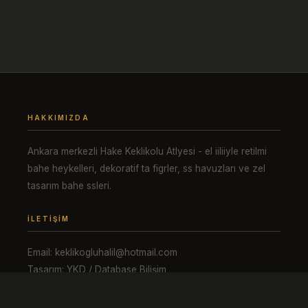
HAKKIMIZDA
Ankara merkezli Hake Keklikolu Atlyesi - el iiliiyle retilmi
bahe heykelleri, dekoratif ta figrler, ss havuzları ve zel
tasarım bahe ssleri.
İLETIŞIM
Email: keklikogluhalil@hotmail.com
Tasarım: YKD / Database Bilişim
HIZLI LINKLER