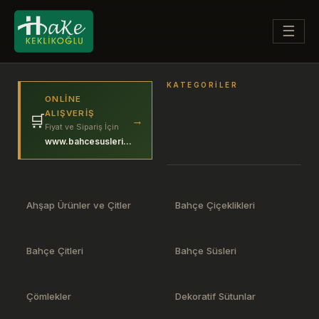
☰
KATEGORILER
ONLINE
ALIŞVERIŞ
🛒
→
Fiyat ve Sipariş İçin
www.bahcesuslerim.com
Ahşap Ürünler ve Çitler
Bahçe Çiçeklikleri
Bahçe Çitleri
Bahçe Süsleri
Çömlekler
Dekoratif Sütunlar