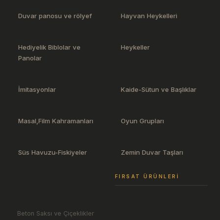
Duvar panosu ve rölyef
Hayvan Heykelleri
Hediyelik Biblolar ve
Heykeller
Panolar
İmitasyonlar
Kaide-Sütun ve Başlıklar
Masal,Film Kahramanları
Oyun Grupları
Süs Havuzu-Fiskiyeler
Zemin Duvar Taşları
FIRSAT ÜRÜNLERI
Beton Saksı ve Çiçeklikler