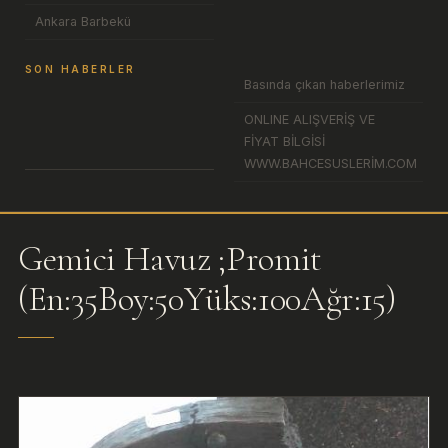
Ankara Barbekü
SON HABERLER
Basında çıkan haberlerimiz
ONLINE ALIŞVERİŞ VE
FİYAT BİLGİSİ
WWW.BAHCESUSLERİM.COM
Gemici Havuz ;Promit
(En:35Boy:50Yüks:100Ağr:15)