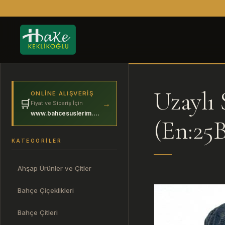
Uzaylı 
ONLINE ALIŞVERIŞ
🛒
→
Fiyat ve Sipariş İçin
www.bahcesuslerim.com
(En:25
KATEGORILER
Ahşap Ürünler ve Çitler
Bahçe Çiçeklikleri
Bahçe Çitleri