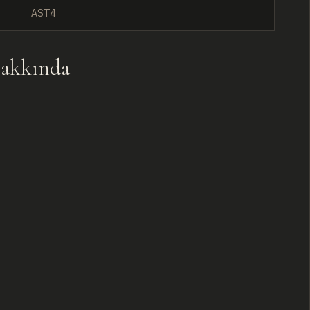
AST4
U
akkında