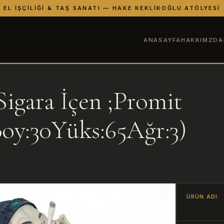
EL İŞÇILIĞI & TAŞ SANATI — HAKE KEKLIKOĞLU ATÖLYESI
ANASAYFA
HAKKIMZDA
Sigara İçen ;Promit
Boy:30Yüks:65Ağr:3)
ÜRÜN ADI