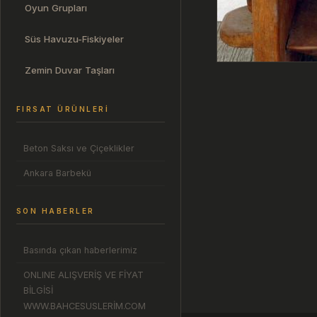
Oyun Grupları
Süs Havuzu-Fiskiyeler
Zemin Duvar Taşları
FIRSAT ÜRÜNLERI
Beton Saksı ve Çiçeklikler
Ankara Barbekü
SON HABERLER
Basında çıkan haberlerimiz
ONLINE ALIŞVERİŞ VE FİYAT
BİLGİSİ
WWW.BAHCESUSLERİM.COM