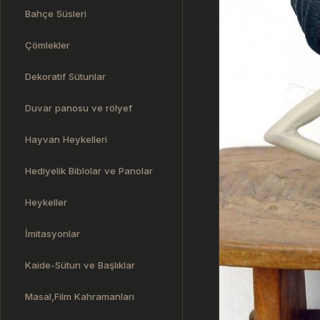
Bahçe Süsleri
Çömlekler
Dekoratif Sütunlar
Duvar panosu ve rölyef
Hayvan Heykelleri
Hediyelik Biblolar ve Panolar
Heykeller
İmitasyonlar
Kaide-Sütun ve Başlıklar
Masal,Film Kahramanları