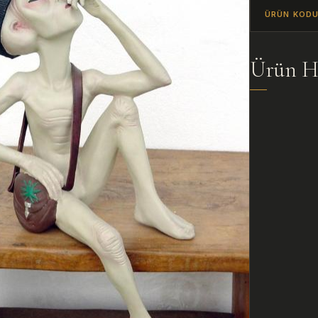
ÜRÜN KOD
Ürün H