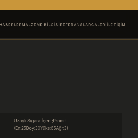
HABERLER
MALZEME BILGISI
REFERANSLAR
GALERI
İLETIŞIM
Uzaylı Sigara İçen ;Promit
(En:25Boy:30Yüks:65Ağr:3)