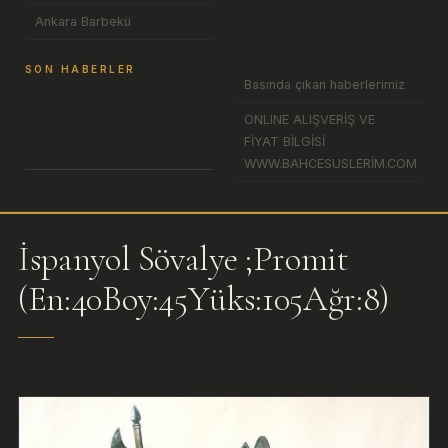
Ankara Barbekü
SON HABERLER
Basında çıkan haberlerimiz
ONLINE ALIŞVERİŞ VE
FİYAT BİLGİSİ
WWW.BAHCESUSLERİM.COM
İspanyol Sövalye ;Promit
(En:40Boy:45Yüks:105Ağr:8)