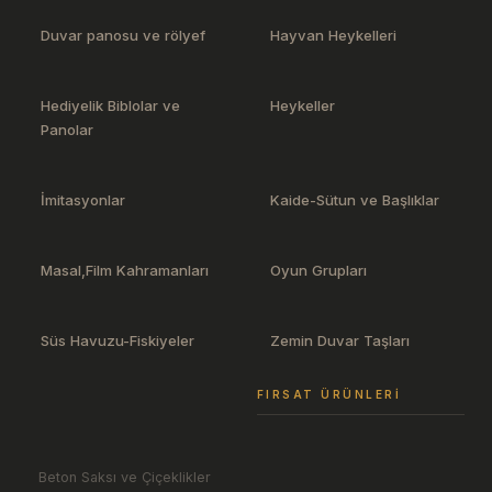
Duvar panosu ve rölyef
Hayvan Heykelleri
Hediyelik Biblolar ve
Heykeller
Panolar
İmitasyonlar
Kaide-Sütun ve Başlıklar
Masal,Film Kahramanları
Oyun Grupları
Süs Havuzu-Fiskiyeler
Zemin Duvar Taşları
FIRSAT ÜRÜNLERI
Beton Saksı ve Çiçeklikler