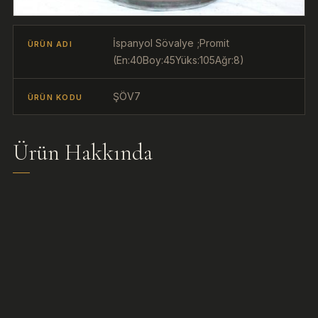
İspanyol Sövalye ;Promit
ÜRÜN ADI
(En:40Boy:45Yüks:105Ağr:8)
ŞÖV7
ÜRÜN KODU
Ürün Hakkında