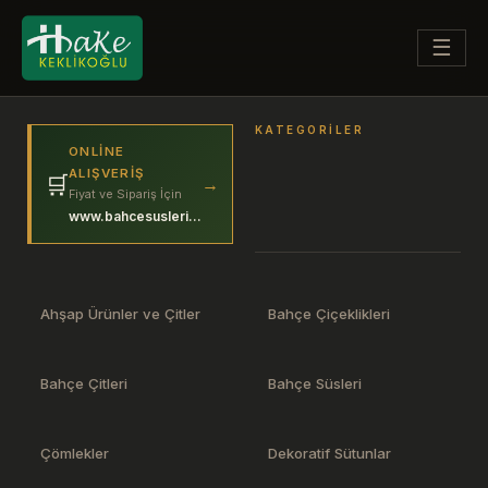
☰
KATEGORILER
ONLINE
ALIŞVERIŞ
🛒
→
Fiyat ve Sipariş İçin
www.bahcesuslerim.com
Ahşap Ürünler ve Çitler
Bahçe Çiçeklikleri
Bahçe Çitleri
Bahçe Süsleri
Çömlekler
Dekoratif Sütunlar