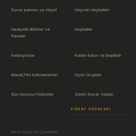
Duvar panosu ve rölyef
Hayvan Heykelleri
Hediyelik Biblolar ve
Heykeller
Panolar
İmitasyonlar
Kaide-Sütun ve Başlıklar
Masal,Film Kahramanları
Oyun Grupları
Süs Havuzu-Fiskiyeler
Zemin Duvar Taşları
FIRSAT ÜRÜNLERI
Beton Saksı ve Çiçeklikler