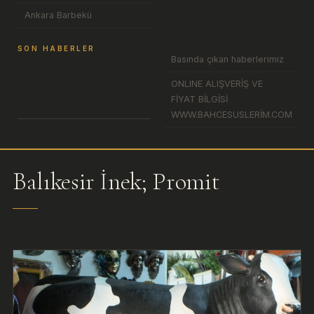
Ankara Barbekü
SON HABERLER
Basında çıkan haberlerimiz
ONLINE ALIŞVERİŞ VE
FİYAT BİLGİSİ
WWW.BAHCESUSLERİM.COM
Balıkesir İnek; Promit