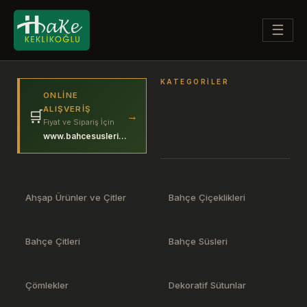
☰
KATEGORILER
ONLINE
ALIŞVERIŞ
🛒
→
Fiyat ve Sipariş İçin
www.bahcesuslerim.com
Ahşap Ürünler ve Çitler
Bahçe Çiçeklikleri
Bahçe Çitleri
Bahçe Süsleri
Çömlekler
Dekoratif Sütunlar