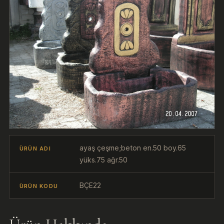
ayaş çeşme;beton en.50 boy.65
ÜRÜN ADI
yüks.75 ağr.50
BÇE22
ÜRÜN KODU