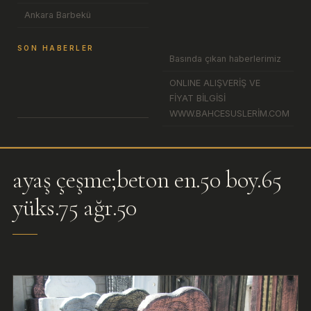
Ankara Barbekü
SON HABERLER
Basında çıkan haberlerimiz
ONLINE ALIŞVERİŞ VE
FİYAT BİLGİSİ
WWW.BAHCESUSLERİM.COM
ayaş çeşme;beton en.50 boy.65
yüks.75 ağr.50