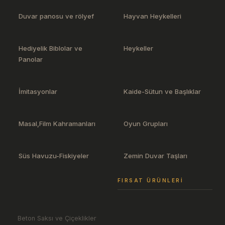
Duvar panosu ve rölyef
Hayvan Heykelleri
Hediyelik Biblolar ve
Heykeller
Panolar
İmitasyonlar
Kaide-Sütun ve Başlıklar
Masal,Film Kahramanları
Oyun Grupları
Süs Havuzu-Fiskiyeler
Zemin Duvar Taşları
FIRSAT ÜRÜNLERI
Beton Saksı ve Çiçeklikler