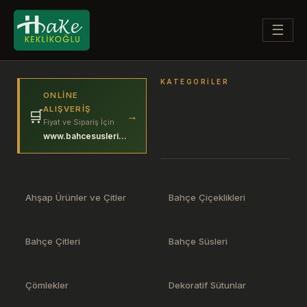
☰
KATEGORILER
ONLINE
ALIŞVERIŞ
🛒
→
Fiyat ve Sipariş İçin
www.bahcesuslerim.com
Ahşap Ürünler ve Çitler
Bahçe Çiçeklikleri
Bahçe Çitleri
Bahçe Süsleri
Çömlekler
Dekoratif Sütunlar