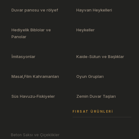
Duvar panosu ve rölyef
Hayvan Heykelleri
Hediyelik Biblolar ve
Heykeller
Panolar
İmitasyonlar
Kaide-Sütun ve Başlıklar
Masal,Film Kahramanları
Oyun Grupları
Süs Havuzu-Fiskiyeler
Zemin Duvar Taşları
FIRSAT ÜRÜNLERI
Beton Saksı ve Çiçeklikler