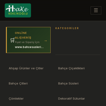
☰
KATEGORILER
ONLINE
ALIŞVERIŞ
🛒
→
Fiyat ve Sipariş İçin
www.bahcesuslerim.com
Ahşap Ürünler ve Çitler
Bahçe Çiçeklikleri
Bahçe Çitleri
Bahçe Süsleri
Çömlekler
Dekoratif Sütunlar