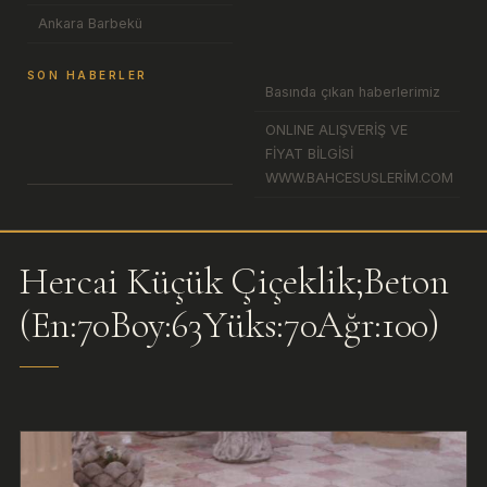
Ankara Barbekü
SON HABERLER
Basında çıkan haberlerimiz
ONLINE ALIŞVERİŞ VE
FİYAT BİLGİSİ
WWW.BAHCESUSLERİM.COM
Hercai Küçük Çiçeklik;Beton
(En:70Boy:63Yüks:70Ağr:100)