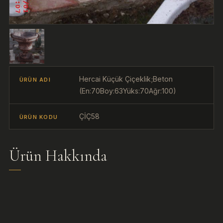
Hercai Küçük Çiçeklik;Beton
ÜRÜN ADI
(En:70Boy:63Yüks:70Ağr:100)
ÇİÇ58
ÜRÜN KODU
Ürün Hakkında