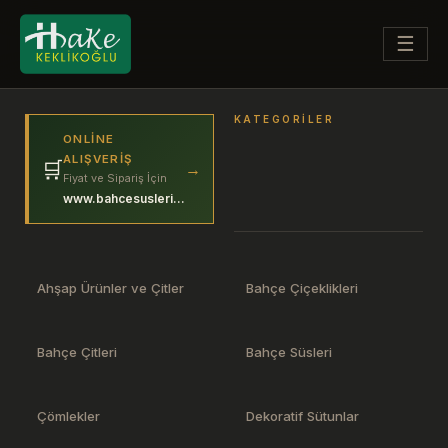
☰
KATEGORILER
ONLINE
ALIŞVERIŞ
🛒
→
Fiyat ve Sipariş İçin
www.bahcesuslerim.com
Ahşap Ürünler ve Çitler
Bahçe Çiçeklikleri
Bahçe Çitleri
Bahçe Süsleri
Çömlekler
Dekoratif Sütunlar