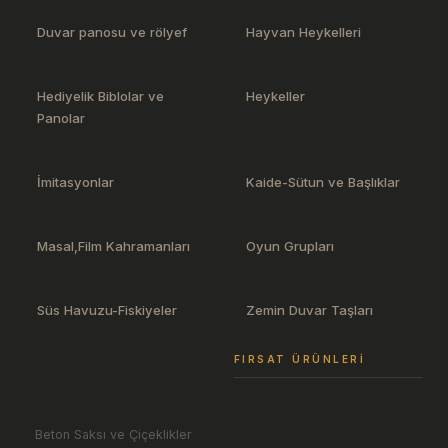
Duvar panosu ve rölyef
Hayvan Heykelleri
Hediyelik Biblolar ve
Heykeller
Panolar
İmitasyonlar
Kaide-Sütun ve Başlıklar
Masal,Film Kahramanları
Oyun Grupları
Süs Havuzu-Fiskiyeler
Zemin Duvar Taşları
FIRSAT ÜRÜNLERI
Beton Saksı ve Çiçeklikler