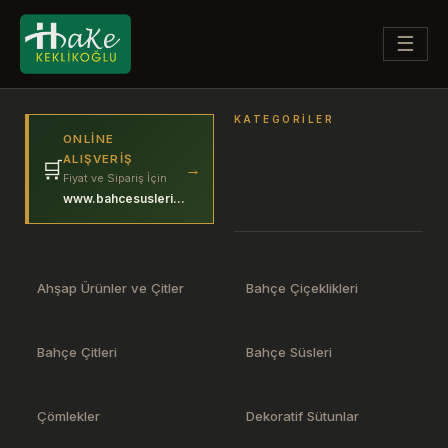
☰
KATEGORILER
ONLINE
ALIŞVERIŞ
🛒
→
Fiyat ve Sipariş İçin
www.bahcesuslerim.com
Ahşap Ürünler ve Çitler
Bahçe Çiçeklikleri
Bahçe Çitleri
Bahçe Süsleri
Çömlekler
Dekoratif Sütunlar