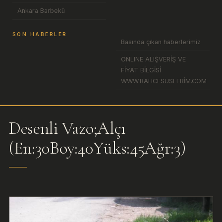
Ankara Barbekü
SON HABERLER
Basında çıkan haberlerimiz
ONLINE ALIŞVERİŞ VE
FİYAT BİLGİSİ
WWW.BAHCESUSLERİM.COM
Desenli Vazo;Alçı
(En:30Boy:40Yüks:45Ağr:3)