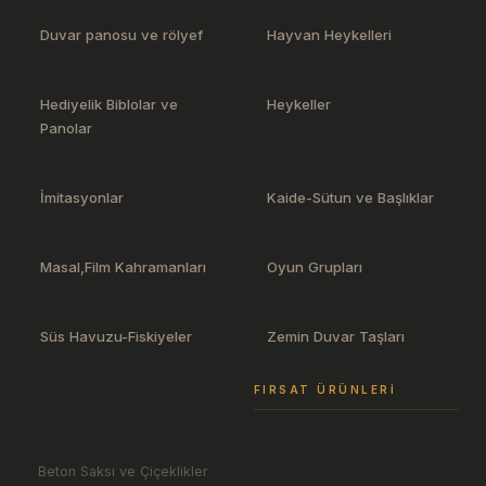
Duvar panosu ve rölyef
Hayvan Heykelleri
Hediyelik Biblolar ve
Heykeller
Panolar
İmitasyonlar
Kaide-Sütun ve Başlıklar
Masal,Film Kahramanları
Oyun Grupları
Süs Havuzu-Fiskiyeler
Zemin Duvar Taşları
FIRSAT ÜRÜNLERI
Beton Saksı ve Çiçeklikler