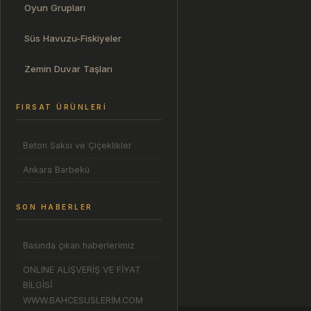
Oyun Grupları
Süs Havuzu-Fiskiyeler
Zemin Duvar Taşları
FIRSAT ÜRÜNLERI
Beton Saksı ve Çiçeklikler
Ankara Barbekü
SON HABERLER
Basında çıkan haberlerimiz
ONLINE ALIŞVERİŞ VE FİYAT
BİLGİSİ
WWW.BAHCESUSLERİM.COM