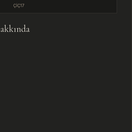
ÇİÇ17
U
akkında