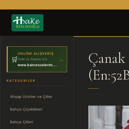
Çanak 
ONLINE ALIŞVERIŞ
🛒
→
Fiyat ve Sipariş İçin
www.bahcesuslerim.com
(En:52
KATEGORILER
Ahşap Ürünler ve Çitler
Bahçe Çiçeklikleri
Bahçe Çitleri