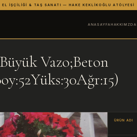
EL İŞÇILIĞI & TAŞ SANATI — HAKE KEKLIKOĞLU ATÖLYESI
ANASAYFA
HAKKIMZDA
Büyük Vazo;Beton
Boy:52Yüks:30Ağr:15)
ÜRÜN ADI