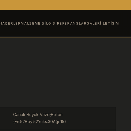
HABERLER
MALZEME BILGISI
REFERANSLAR
GALERI
İLETIŞIM
Çanak Büyük Vazo;Beton
(En:52Boy:52Yüks:30Ağr:15)