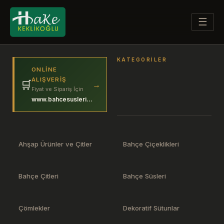
☰
KATEGORILER
ONLINE
ALIŞVERIŞ
🛒
→
Fiyat ve Sipariş İçin
www.bahcesuslerim.com
Ahşap Ürünler ve Çitler
Bahçe Çiçeklikleri
Bahçe Çitleri
Bahçe Süsleri
Çömlekler
Dekoratif Sütunlar