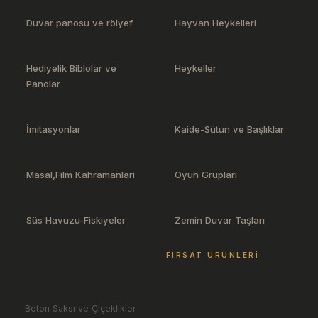
Duvar panosu ve rölyef
Hayvan Heykelleri
Hediyelik Biblolar ve
Heykeller
Panolar
İmitasyonlar
Kaide-Sütun ve Başlıklar
Masal,Film Kahramanları
Oyun Grupları
Süs Havuzu-Fiskiyeler
Zemin Duvar Taşları
FIRSAT ÜRÜNLERI
Beton Saksı ve Çiçeklikler