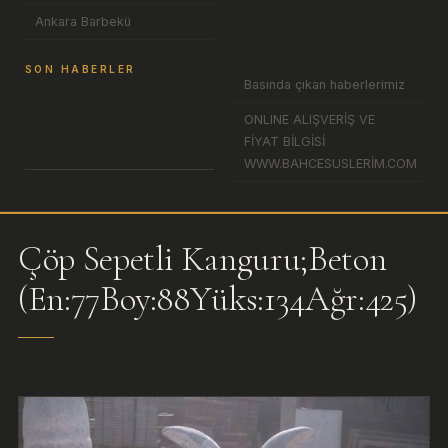
Ankara Barbekü
SON HABERLER
Basında çıkan haberlerimiz
ONLINE ALIŞVERİŞ VE
FİYAT BİLGİSİ
WWW.BAHCESUSLERİM.COM
Çöp Sepetli Kanguru;Beton
(En:77Boy:88Yüks:134Ağr:425)