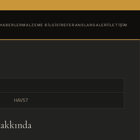
HABERLER
MALZEME BILGISI
REFERANSLAR
GALERI
İLETIŞIM
HAV57
U
akkında