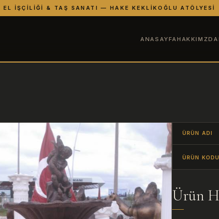
EL İŞÇILIĞI & TAŞ SANATI — HAKE KEKLIKOĞLU ATÖLYESI
ANASAYFA
HAKKIMZDA
ÜRÜN ADI
ÜRÜN KOD
Ürün H