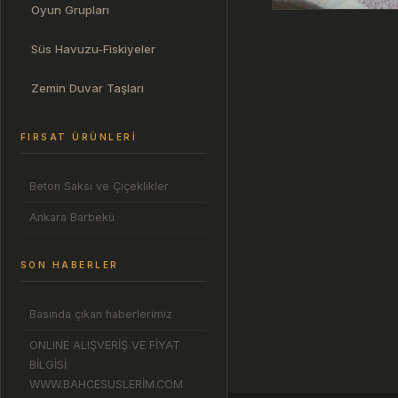
Oyun Grupları
Süs Havuzu-Fiskiyeler
Zemin Duvar Taşları
FIRSAT ÜRÜNLERI
Beton Saksı ve Çiçeklikler
Ankara Barbekü
SON HABERLER
Basında çıkan haberlerimiz
ONLINE ALIŞVERİŞ VE FİYAT
BİLGİSİ
WWW.BAHCESUSLERİM.COM