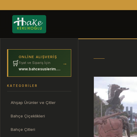
ONLINE ALIŞVERIŞ
🛒
→
Fiyat ve Sipariş İçin
www.bahcesuslerim.com
KATEGORILER
Ahşap Ürünler ve Çitler
Bahçe Çiçeklikleri
Bahçe Çitleri