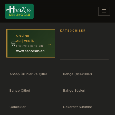
☰
KATEGORILER
ONLINE
ALIŞVERIŞ
🛒
→
Fiyat ve Sipariş İçin
www.bahcesuslerim.com
Ahşap Ürünler ve Çitler
Bahçe Çiçeklikleri
Bahçe Çitleri
Bahçe Süsleri
Çömlekler
Dekoratif Sütunlar