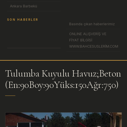
Ankara Barbekü
SON HABERLER
Basında çıkan haberlerimiz
ONLINE ALIŞVERİŞ VE
FİYAT BİLGİSİ
WWW.BAHCESUSLERİM.COM
Tulumba Kuyulu Havuz;Beton
(En:90Boy:90Yüks:150Ağr:750)