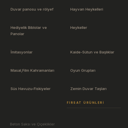
Duvar panosu ve rölyef
Hayvan Heykelleri
Hediyelik Biblolar ve
Heykeller
Panolar
İmitasyonlar
Kaide-Sütun ve Başlıklar
Masal,Film Kahramanları
Oyun Grupları
Süs Havuzu-Fiskiyeler
Zemin Duvar Taşları
FIRSAT ÜRÜNLERI
Beton Saksı ve Çiçeklikler