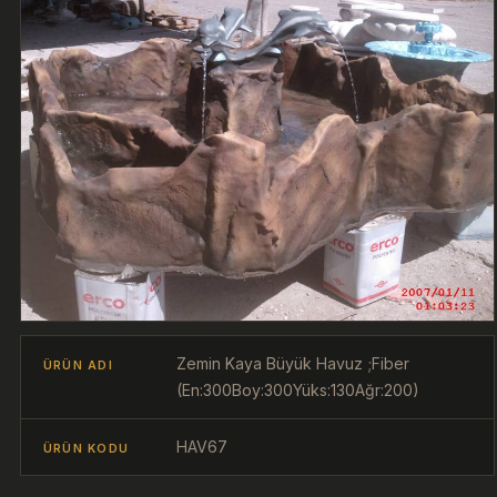
Zemin Kaya Büyük Havuz ;Fiber
ÜRÜN ADI
(En:300Boy:300Yüks:130Ağr:200)
HAV67
ÜRÜN KODU