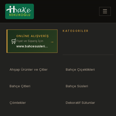
☰
KATEGORILER
ONLINE ALIŞVERIŞ
🛒
→
Fiyat ve Sipariş İçin
www.bahcesuslerim.com
Ahşap Ürünler ve Çitler
Bahçe Çiçeklikleri
Bahçe Çitleri
Bahçe Süsleri
Çömlekler
Dekoratif Sütunlar