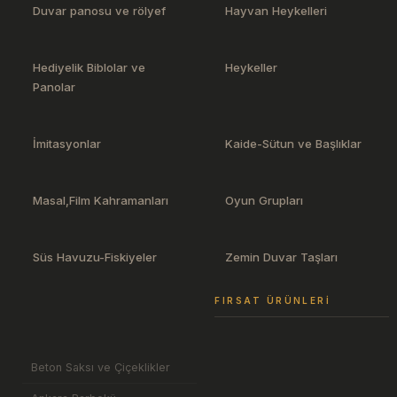
Duvar panosu ve rölyef
Hayvan Heykelleri
Hediyelik Biblolar ve
Heykeller
Panolar
İmitasyonlar
Kaide-Sütun ve Başlıklar
Masal,Film Kahramanları
Oyun Grupları
Süs Havuzu-Fiskiyeler
Zemin Duvar Taşları
FIRSAT ÜRÜNLERI
Beton Saksı ve Çiçeklikler