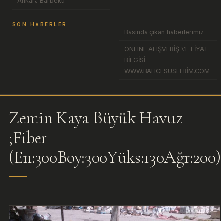
Ankara Barbekü
SON HABERLER
Basında çıkan haberlerimiz
ONLINE ALIŞVERİŞ VE FİYAT
BİLGİSİ
WWW.BAHCESUSLERİM.COM
Zemin Kaya Büyük Havuz
;Fiber
(En:300Boy:300Yüks:130Ağr:200)