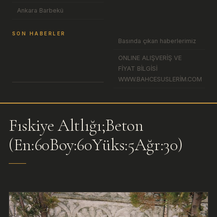
Ankara Barbekü
SON HABERLER
Basında çıkan haberlerimiz
ONLINE ALIŞVERİŞ VE
FİYAT BİLGİSİ
WWW.BAHCESUSLERİM.COM
Fıskiye Altlığı;Beton
(En:60Boy:60Yüks:5Ağr:30)