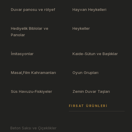
Duvar panosu ve rölyef
Hayvan Heykelleri
Hediyelik Biblolar ve
Heykeller
Panolar
İmitasyonlar
Kaide-Sütun ve Başlıklar
Masal,Film Kahramanları
Oyun Grupları
Süs Havuzu-Fiskiyeler
Zemin Duvar Taşları
FIRSAT ÜRÜNLERI
Beton Saksı ve Çiçeklikler