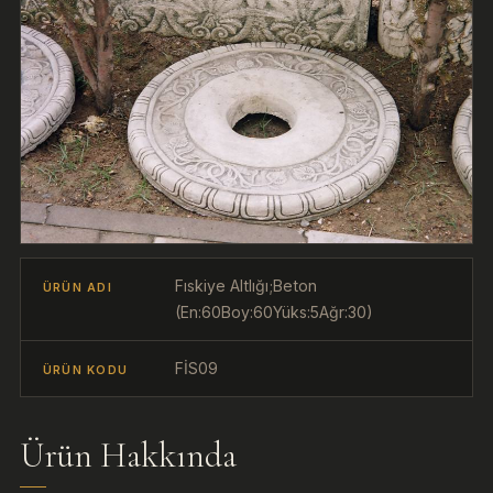
Fıskiye Altlığı;Beton
ÜRÜN ADI
(En:60Boy:60Yüks:5Ağr:30)
FİS09
ÜRÜN KODU
Ürün Hakkında