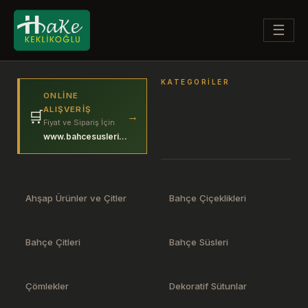
☰
KATEGORILER
ONLINE
ALIŞVERIŞ
🛒
→
Fiyat ve Sipariş İçin
www.bahcesuslerim.com
Ahşap Ürünler ve Çitler
Bahçe Çiçeklikleri
Bahçe Çitleri
Bahçe Süsleri
Çömlekler
Dekoratif Sütunlar