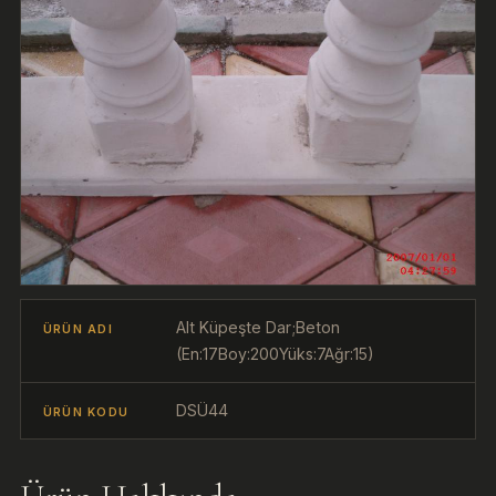
Alt Küpeşte Dar;Beton
ÜRÜN ADI
(En:17Boy:200Yüks:7Ağr:15)
DSÜ44
ÜRÜN KODU