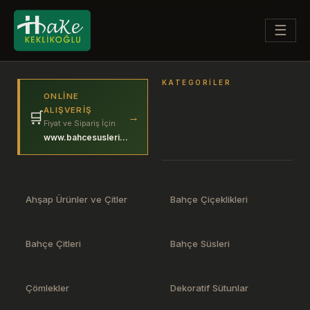
☰
KATEGORILER
ONLINE
ALIŞVERIŞ
🛒
→
Fiyat ve Sipariş İçin
www.bahcesuslerim.com
Ahşap Ürünler ve Çitler
Bahçe Çiçeklikleri
Bahçe Çitleri
Bahçe Süsleri
Çömlekler
Dekoratif Sütunlar