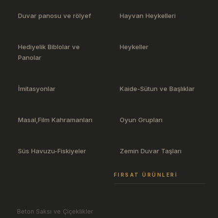
Duvar panosu ve rölyef
Hayvan Heykelleri
Hediyelik Biblolar ve
Heykeller
Panolar
İmitasyonlar
Kaide-Sütun ve Başlıklar
Masal,Film Kahramanları
Oyun Grupları
Süs Havuzu-Fiskiyeler
Zemin Duvar Taşları
FIRSAT ÜRÜNLERI
Beton Saksı ve Çiçeklikler