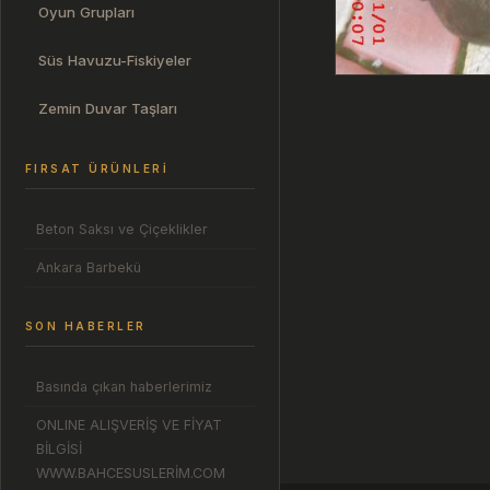
Oyun Grupları
Süs Havuzu-Fiskiyeler
Zemin Duvar Taşları
FIRSAT ÜRÜNLERI
Beton Saksı ve Çiçeklikler
Ankara Barbekü
SON HABERLER
Basında çıkan haberlerimiz
ONLINE ALIŞVERİŞ VE FİYAT
BİLGİSİ
WWW.BAHCESUSLERİM.COM