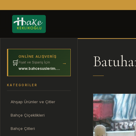
Batuha
ONLINE ALIŞVERIŞ
🛒
→
Fiyat ve Sipariş İçin
www.bahcesuslerim.com
KATEGORILER
Ahşap Ürünler ve Çitler
Bahçe Çiçeklikleri
Bahçe Çitleri