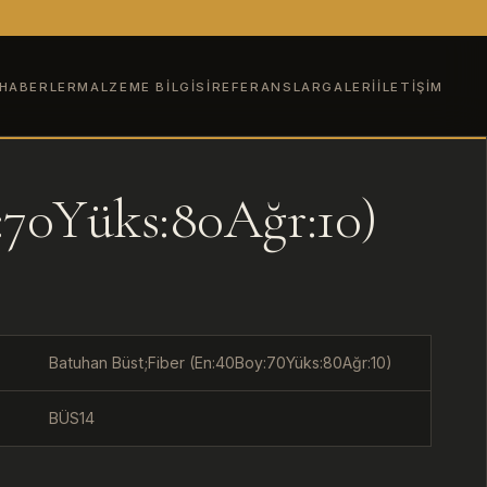
HABERLER
MALZEME BILGISI
REFERANSLAR
GALERI
İLETIŞIM
:70Yüks:80Ağr:10)
Batuhan Büst;Fiber (En:40Boy:70Yüks:80Ağr:10)
BÜS14
U