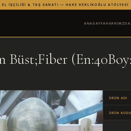
EL İŞÇILIĞI & TAŞ SANATI — HAKE KEKLIKOĞLU ATÖLYESI
ANASAYFA
HAKKIMZDA
n Büst;Fiber (En:40Boy
ÜRÜN ADI
ÜRÜN KOD