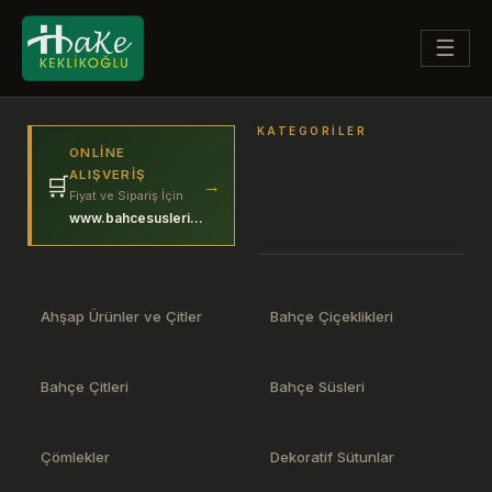
☰
KATEGORILER
ONLINE
ALIŞVERIŞ
🛒
→
Fiyat ve Sipariş İçin
www.bahcesuslerim.com
Ahşap Ürünler ve Çitler
Bahçe Çiçeklikleri
Bahçe Çitleri
Bahçe Süsleri
Çömlekler
Dekoratif Sütunlar