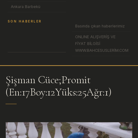
Ankara Barbekü
SON HABERLER
Basında çıkan haberlerimiz
ONLINE ALIŞVERİŞ VE
FİYAT BİLGİSİ
WWW.BAHCESUSLERİM.COM
Şişman Cüce;Promit
(En:17Boy:12Yüks:25Ağr:1)