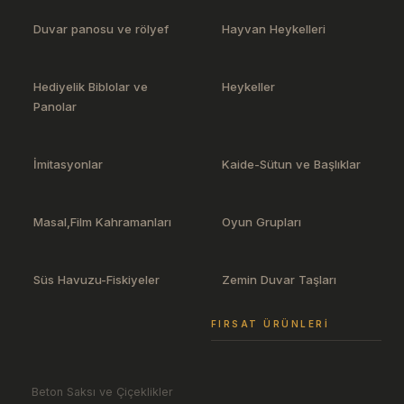
Duvar panosu ve rölyef
Hayvan Heykelleri
Hediyelik Biblolar ve
Heykeller
Panolar
İmitasyonlar
Kaide-Sütun ve Başlıklar
Masal,Film Kahramanları
Oyun Grupları
Süs Havuzu-Fiskiyeler
Zemin Duvar Taşları
FIRSAT ÜRÜNLERI
Beton Saksı ve Çiçeklikler