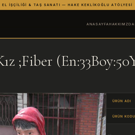
EL İŞÇILIĞI & TAŞ SANATI — HAKE KEKLIKOĞLU ATÖLYESI
ANASAYFA
HAKKIMZDA
ız ;Fiber (En:33Boy:50
ÜRÜN ADI
ÜRÜN KOD