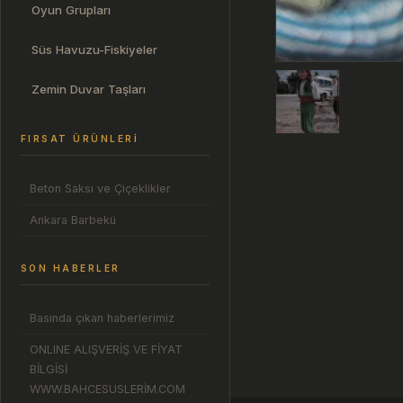
Oyun Grupları
Süs Havuzu-Fiskiyeler
Zemin Duvar Taşları
FIRSAT ÜRÜNLERI
Beton Saksı ve Çiçeklikler
Ankara Barbekü
SON HABERLER
Basında çıkan haberlerimiz
ONLINE ALIŞVERİŞ VE FİYAT
BİLGİSİ
WWW.BAHCESUSLERİM.COM