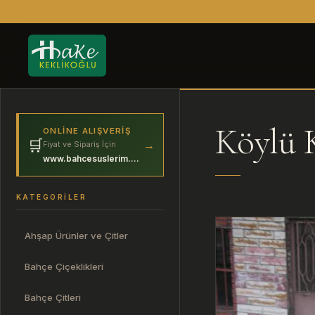
Köylü K
ONLINE ALIŞVERIŞ
🛒
→
Fiyat ve Sipariş İçin
www.bahcesuslerim.com
KATEGORILER
Ahşap Ürünler ve Çitler
Bahçe Çiçeklikleri
Bahçe Çitleri