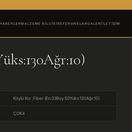
HABERLER
MALZEME BILGISI
REFERANSLAR
GALERI
İLETIŞIM
Yüks:130Ağr:10)
Köylü Kız ;Fiber (En:33Boy:50Yüks:130Ağr:10)
ÇOK4
U