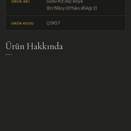
Süslü Kız;Alçı Boya
ÜRÜN ADI
(En:15Boy:20Yüks:45Ağr:2)
ÇOK57
ÜRÜN KODU
Ürün Hakkında