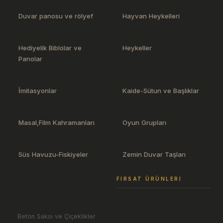
Duvar panosu ve rölyef
Hayvan Heykelleri
Hediyelik Biblolar ve
Heykeller
Panolar
İmitasyonlar
Kaide-Sütun ve Başlıklar
Masal,Film Kahramanları
Oyun Grupları
Süs Havuzu-Fiskiyeler
Zemin Duvar Taşları
FIRSAT ÜRÜNLERI
Beton Saksı ve Çiçeklikler