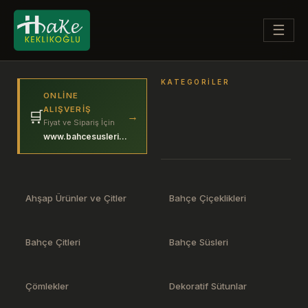
☰
KATEGORILER
ONLINE
ALIŞVERIŞ
🛒
→
Fiyat ve Sipariş İçin
www.bahcesuslerim.com
Ahşap Ürünler ve Çitler
Bahçe Çiçeklikleri
Bahçe Çitleri
Bahçe Süsleri
Çömlekler
Dekoratif Sütunlar