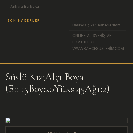
Ankara Barbekü
SON HABERLER
Basında çıkan haberlerimiz
ONLINE ALIŞVERİŞ VE
FİYAT BİLGİSİ
WWW.BAHCESUSLERİM.COM
Süslü Kız;Alçı Boya
(En:15Boy:20Yüks:45Ağr:2)