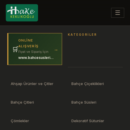
☰
KATEGORILER
ONLINE
ALIŞVERIŞ
🛒
→
Fiyat ve Sipariş İçin
www.bahcesuslerim.com
Ahşap Ürünler ve Çitler
Bahçe Çiçeklikleri
Bahçe Çitleri
Bahçe Süsleri
Çömlekler
Dekoratif Sütunlar