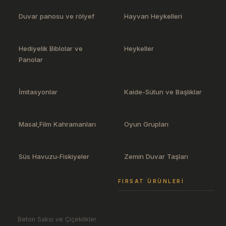
Duvar panosu ve rölyef
Hayvan Heykelleri
Hediyelik Biblolar ve
Heykeller
Panolar
İmitasyonlar
Kaide-Sütun ve Başlıklar
Masal,Film Kahramanları
Oyun Grupları
Süs Havuzu-Fiskiyeler
Zemin Duvar Taşları
FIRSAT ÜRÜNLERI
Beton Saksı ve Çiçeklikler