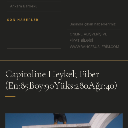
Ankara Barbekü
SON HABERLER
Basında çıkan haberlerimiz
ONLINE ALIŞVERİŞ VE
FİYAT BİLGİSİ
WWW.BAHCESUSLERİM.COM
Capitoline Heykel; Fiber
(En:85Boy:90Yüks:280Ağr:40)