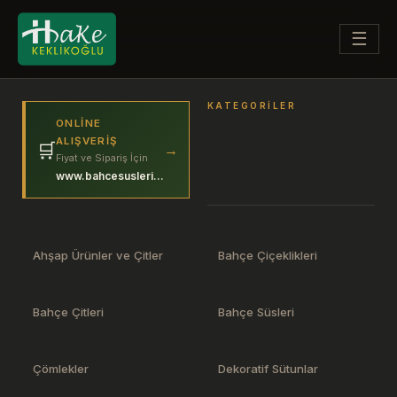
☰
KATEGORILER
ONLINE
ALIŞVERIŞ
🛒
→
Fiyat ve Sipariş İçin
www.bahcesuslerim.com
Ahşap Ürünler ve Çitler
Bahçe Çiçeklikleri
Bahçe Çitleri
Bahçe Süsleri
Çömlekler
Dekoratif Sütunlar