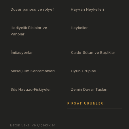
Duvar panosu ve rölyef
Hayvan Heykelleri
Hediyelik Biblolar ve
Heykeller
Panolar
İmitasyonlar
Kaide-Sütun ve Başlıklar
Masal,Film Kahramanları
Oyun Grupları
Süs Havuzu-Fiskiyeler
Zemin Duvar Taşları
FIRSAT ÜRÜNLERI
Beton Saksı ve Çiçeklikler