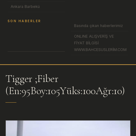
Ankara Barbekü
SON HABERLER
Basında çıkan haberlerimiz
ONLINE ALIŞVERİŞ VE
FİYAT BİLGİSİ
WWW.BAHCESUSLERİM.COM
Tigger ;Fiber
(En:95Boy:105Yüks:100Ağr:10)