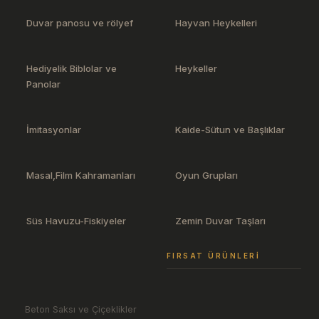
Duvar panosu ve rölyef
Hayvan Heykelleri
Hediyelik Biblolar ve
Heykeller
Panolar
İmitasyonlar
Kaide-Sütun ve Başlıklar
Masal,Film Kahramanları
Oyun Grupları
Süs Havuzu-Fiskiyeler
Zemin Duvar Taşları
FIRSAT ÜRÜNLERI
Beton Saksı ve Çiçeklikler