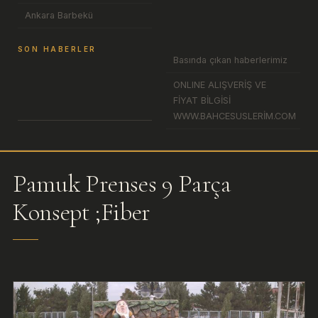
Ankara Barbekü
SON HABERLER
Basında çıkan haberlerimiz
ONLINE ALIŞVERİŞ VE
FİYAT BİLGİSİ
WWW.BAHCESUSLERİM.COM
Pamuk Prenses 9 Parça
Konsept ;Fiber