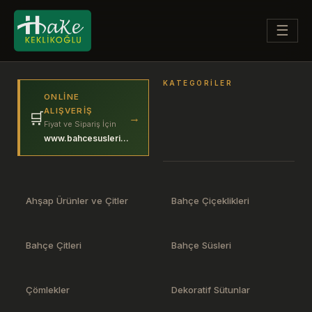
☰
KATEGORILER
ONLINE
ALIŞVERIŞ
🛒
→
Fiyat ve Sipariş İçin
www.bahcesuslerim.com
Ahşap Ürünler ve Çitler
Bahçe Çiçeklikleri
Bahçe Çitleri
Bahçe Süsleri
Çömlekler
Dekoratif Sütunlar