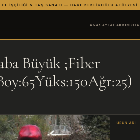
EL İŞÇILIĞI & TAŞ SANATI — HAKE KEKLIKOĞLU ATÖLYESI
ANASAYFA
HAKKIMZDA
aba Büyük ;Fiber
Boy:65Yüks:150Ağr:25)
ÜRÜN ADI