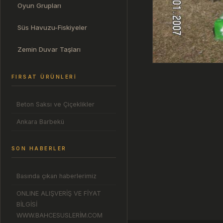
Oyun Grupları
Süs Havuzu-Fiskiyeler
Zemin Duvar Taşları
FIRSAT ÜRÜNLERI
Beton Saksı ve Çiçeklikler
Ankara Barbekü
SON HABERLER
Basında çıkan haberlerimiz
ONLINE ALIŞVERİŞ VE FİYAT
BİLGİSİ
WWW.BAHCESUSLERİM.COM