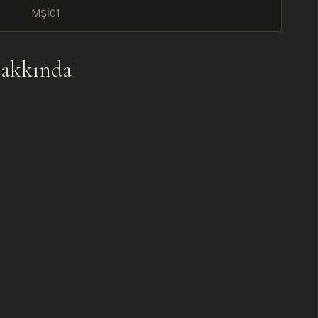
MŞİ01
U
akkında