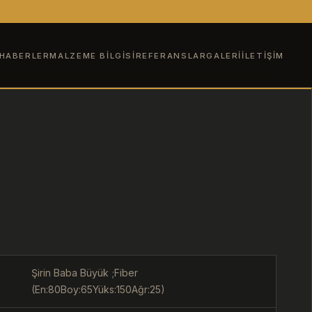
HABERLER
MALZEME BILGISI
REFERANSLAR
GALERI
İLETIŞIM
Şirin Baba Büyük ;Fiber
(En:80Boy:65Yüks:150Ağr:25)