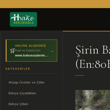
Şirin B
ONLINE ALIŞVERIŞ
🛒
→
Fiyat ve Sipariş İçin
www.bahcesuslerim.com
(En:80
KATEGORILER
Ahşap Ürünler ve Çitler
Bahçe Çiçeklikleri
Bahçe Çitleri