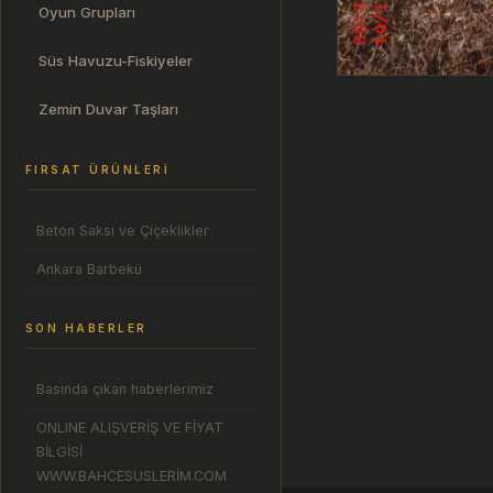
Oyun Grupları
Süs Havuzu-Fiskiyeler
Zemin Duvar Taşları
FIRSAT ÜRÜNLERI
Beton Saksı ve Çiçeklikler
Ankara Barbekü
SON HABERLER
Basında çıkan haberlerimiz
ONLINE ALIŞVERİŞ VE FİYAT
BİLGİSİ
WWW.BAHCESUSLERİM.COM