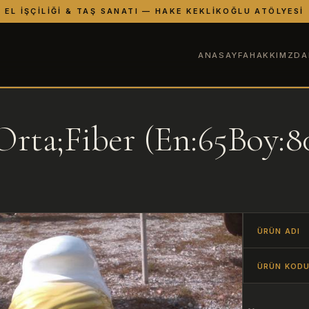
EL İŞÇILIĞI & TAŞ SANATI — HAKE KEKLIKOĞLU ATÖLYESI
ANASAYFA
HAKKIMZDA
 Orta;Fiber (En:65Boy:8
ÜRÜN ADI
ÜRÜN KOD