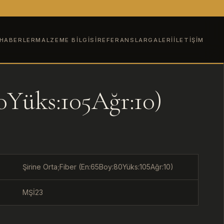
HABERLER
MALZEME BILGISI
REFERANSLAR
GALERI
İLETIŞIM
0Yüks:105Ağr:10)
Şirine Orta;Fiber (En:65Boy:80Yüks:105Ağr:10)
MŞİ23
U