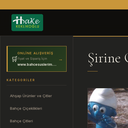
Şirine
ONLINE ALIŞVERIŞ
🛒
→
Fiyat ve Sipariş İçin
www.bahcesuslerim.com
KATEGORILER
Ahşap Ürünler ve Çitler
Bahçe Çiçeklikleri
Bahçe Çitleri