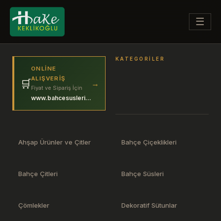
☰
KATEGORILER
ONLINE
ALIŞVERIŞ
🛒
→
Fiyat ve Sipariş İçin
www.bahcesuslerim.com
Ahşap Ürünler ve Çitler
Bahçe Çiçeklikleri
Bahçe Çitleri
Bahçe Süsleri
Çömlekler
Dekoratif Sütunlar