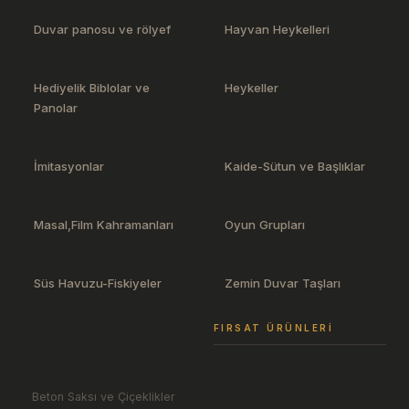
Duvar panosu ve rölyef
Hayvan Heykelleri
Hediyelik Biblolar ve
Heykeller
Panolar
İmitasyonlar
Kaide-Sütun ve Başlıklar
Masal,Film Kahramanları
Oyun Grupları
Süs Havuzu-Fiskiyeler
Zemin Duvar Taşları
FIRSAT ÜRÜNLERI
Beton Saksı ve Çiçeklikler