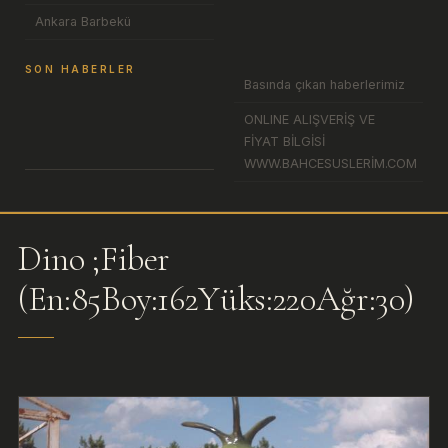
Ankara Barbekü
SON HABERLER
Basında çıkan haberlerimiz
ONLINE ALIŞVERİŞ VE
FİYAT BİLGİSİ
WWW.BAHCESUSLERİM.COM
Dino ;Fiber
(En:85Boy:162Yüks:220Ağr:30)